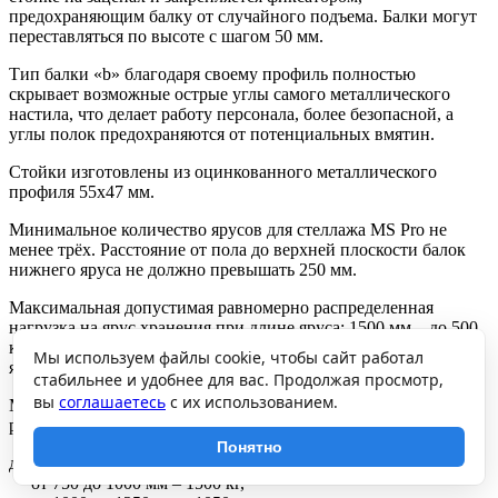
предохраняющим балку от случайного подъема. Балки могут
переставляться по высоте с шагом 50 мм.
Тип балки «b» благодаря своему профиль полностью
скрывает возможные острые углы самого металлического
настила, что делает работу персонала, более безопасной, а
углы полок предохраняются от потенциальных вмятин.
Стойки изготовлены из оцинкованного металлического
профиля 55х47 мм.
Минимальное количество ярусов для стеллажа MS Pro не
менее трёх. Расстояние от пола до верхней плоскости балок
нижнего яруса не должно превышать 250 мм.
Максимальная допустимая равномерно распределенная
нагрузка на ярус хранения при длине яруса: 1500 мм – до 500
кг.(обеспечивается при установке 1 стяжки балок на каждый
Мы используем файлы cookie, чтобы сайт работал
ярус хранения)
стабильнее и удобнее для вас. Продолжая просмотр,
вы
соглашаетесь
с их использованием.
Максимальная допустимая нагрузка на секцию стеллажа при
расстоянии между ярусами хранения по вертикали:
Понятно
до 750 мм – 2500 кг,
от 750 до 1000 мм – 1500 кг,