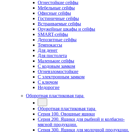
Огнестойкие сейфы
Мебельные сейфы
Офисные сейфы
Гостиничные сейфы
Встраиваемые сейфы
Оружейные шкафы и сейфы
SMART-сейфы
Депозитные сейфы
Темпокассы
Для денег
Для пистолета
Маленькие сейфы
С кодовым замком
Огневзломостойкие
С электронным замком
С ключом
Недорогие
Оборотная пластиковая тара
Оборотная пластиковая тара
Серия 100. Овощные ящики
Серия 200. Ящики для рыбной и колбасно-
мясной продукции.
Серия 300. Ящики для молочной продукции.