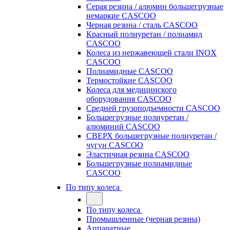
Серая резина / алюмин большегрузные
немаркие CASCOO
Черная резина / сталь CASCOO
Красный полиуретан / полиамид
CASCOO
Колеса из нержавеющей стали INOX
CASCOO
Полиамидные CASCOO
Термостойкие CASCOO
Колеса для медицинского
оборудования CASCOO
Средней грузоподъемности CASCOO
Большегрузные полиуретан /
алюминий CASCOO
СВЕРХ большегрузные полиуретан /
чугун CASCOO
Эластичная резина CASCOO
Большегрузные полиамидные
CASCOO
По типу колеса
По типу колеса
Промышленные (черная резина)
Аппаратные