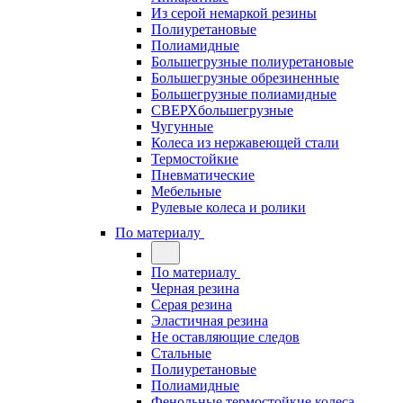
Из серой немаркой резины
Полиуретановые
Полиамидные
Большегрузные полиуретановые
Большегрузные обрезиненные
Большегрузные полиамидные
СВЕРХбольшегрузные
Чугунные
Колеса из нержавеющей стали
Термостойкие
Пневматические
Мебельные
Рулевые колеса и ролики
По материалу
По материалу
Черная резина
Серая резина
Эластичная резина
Не оставляющие следов
Стальные
Полиуретановые
Полиамидные
Фенольные термостойкие колеса