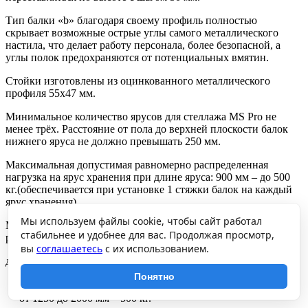
Тип балки «b» благодаря своему профиль полностью
скрывает возможные острые углы самого металлического
настила, что делает работу персонала, более безопасной, а
углы полок предохраняются от потенциальных вмятин.
Стойки изготовлены из оцинкованного металлического
профиля 55х47 мм.
Минимальное количество ярусов для стеллажа MS Pro не
менее трёх. Расстояние от пола до верхней плоскости балок
нижнего яруса не должно превышать 250 мм.
Максимальная допустимая равномерно распределенная
нагрузка на ярус хранения при длине яруса: 900 мм – до 500
кг.(обеспечивается при установке 1 стяжки балок на каждый
ярус хранения)
Мы используем файлы cookie, чтобы сайт работал
Максимальная допустимая нагрузка на секцию стеллажа при
стабильнее и удобнее для вас. Продолжая просмотр,
расстоянии между ярусами хранения по вертикали:
вы
соглашаетесь
с их использованием.
до 750 мм – 2500 кг,
от 750 до 1000 мм – 1500 кг,
Понятно
от 1000 до 1250 мм – 1050 кг,
от 1250 до 2000 мм – 500 кг.