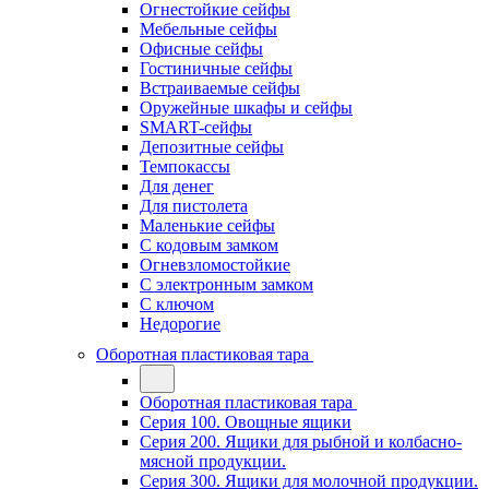
Огнестойкие сейфы
Мебельные сейфы
Офисные сейфы
Гостиничные сейфы
Встраиваемые сейфы
Оружейные шкафы и сейфы
SMART-сейфы
Депозитные сейфы
Темпокассы
Для денег
Для пистолета
Маленькие сейфы
С кодовым замком
Огневзломостойкие
С электронным замком
С ключом
Недорогие
Оборотная пластиковая тара
Оборотная пластиковая тара
Серия 100. Овощные ящики
Серия 200. Ящики для рыбной и колбасно-
мясной продукции.
Серия 300. Ящики для молочной продукции.