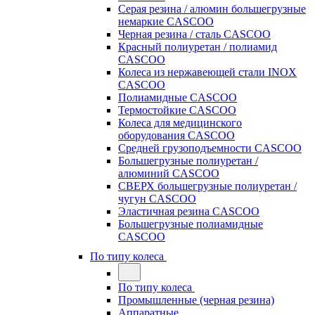
Серая резина / алюмин большегрузные
немаркие CASCOO
Черная резина / сталь CASCOO
Красный полиуретан / полиамид
CASCOO
Колеса из нержавеющей стали INOX
CASCOO
Полиамидные CASCOO
Термостойкие CASCOO
Колеса для медицинского
оборудования CASCOO
Средней грузоподъемности CASCOO
Большегрузные полиуретан /
алюминий CASCOO
СВЕРХ большегрузные полиуретан /
чугун CASCOO
Эластичная резина CASCOO
Большегрузные полиамидные
CASCOO
По типу колеса
По типу колеса
Промышленные (черная резина)
Аппаратные