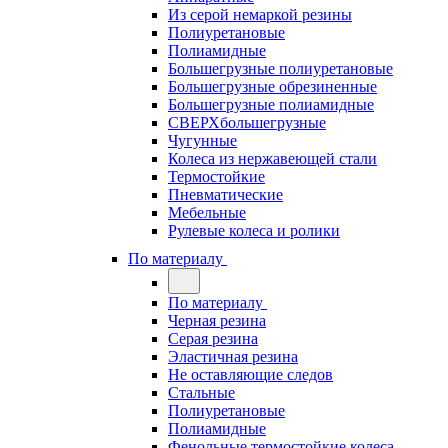
Из серой немаркой резины
Полиуретановые
Полиамидные
Большегрузные полиуретановые
Большегрузные обрезиненные
Большегрузные полиамидные
СВЕРХбольшегрузные
Чугунные
Колеса из нержавеющей стали
Термостойкие
Пневматические
Мебельные
Рулевые колеса и ролики
По материалу
По материалу
Черная резина
Серая резина
Эластичная резина
Не оставляющие следов
Стальные
Полиуретановые
Полиамидные
Фенольные термостойкие колеса