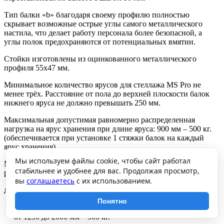
Тип балки «b» благодаря своему профилю полностью
скрывает возможные острые углы самого металлического
настила, что делает работу персонала более безопасной, а
углы полок предохраняются от потенциальных вмятин.
Стойки изготовлены из оцинкованного металлического
профиля 55х47 мм.
Минимальное количество ярусов для стеллажа MS Pro не
менее трёх. Расстояние от пола до верхней плоскости балок
нижнего яруса не должно превышать 250 мм.
Максимальная допустимая равномерно распределенная
нагрузка на ярус хранения при длине яруса: 900 мм – 500 кг.
(обеспечивается при установке 1 стяжки балок на каждый
ярус хранения)
Мы используем файлы cookie, чтобы сайт работал
Максимальная допустимая нагрузка на секцию стеллажа при
стабильнее и удобнее для вас. Продолжая просмотр,
расстоянии между ярусами хранения по вертикали:
вы
соглашаетесь
с их использованием.
до 750 мм – 2500 кг,
от 750 до 1000 мм – 1500 кг,
Понятно
от 1000 до 1250 мм – 1050 кг,
от 1250 до 2000 мм – 500 кг.