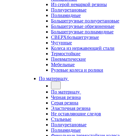
Из серой немаркой резины
Полиуретановые
Полиамидные
Большегрузные полиуретановые
Большегрузные обрезиненные
Большегрузные полиамидные
СВЕРХбольшегрузные
Чугунные
Колеса из нержавеющей стали
Термостойкие
Пневматические
Мебельные
Рулевые колеса и ролики
По материалу
По материалу
Черная резина
Серая резина
Эластичная резина
Не оставляющие следов
Стальные
Полиуретановые
Полиамидные
Фенольные термостойкие колеса