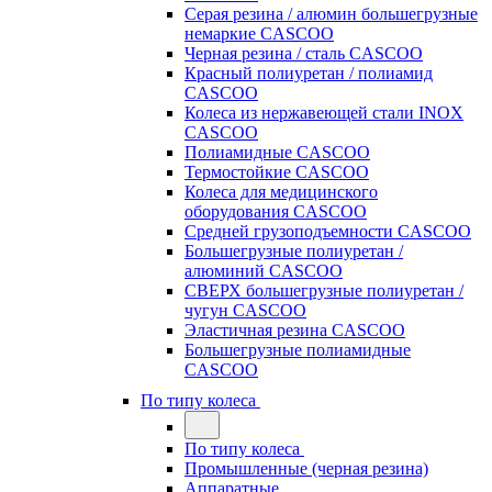
Серая резина / алюмин большегрузные
немаркие CASCOO
Черная резина / сталь CASCOO
Красный полиуретан / полиамид
CASCOO
Колеса из нержавеющей стали INOX
CASCOO
Полиамидные CASCOO
Термостойкие CASCOO
Колеса для медицинского
оборудования CASCOO
Средней грузоподъемности CASCOO
Большегрузные полиуретан /
алюминий CASCOO
СВЕРХ большегрузные полиуретан /
чугун CASCOO
Эластичная резина CASCOO
Большегрузные полиамидные
CASCOO
По типу колеса
По типу колеса
Промышленные (черная резина)
Аппаратные