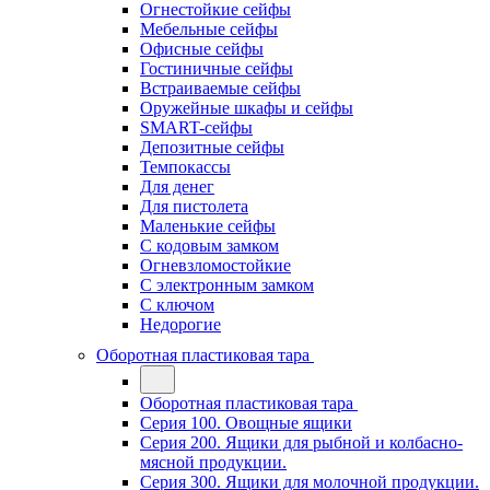
Огнестойкие сейфы
Мебельные сейфы
Офисные сейфы
Гостиничные сейфы
Встраиваемые сейфы
Оружейные шкафы и сейфы
SMART-сейфы
Депозитные сейфы
Темпокассы
Для денег
Для пистолета
Маленькие сейфы
С кодовым замком
Огневзломостойкие
С электронным замком
С ключом
Недорогие
Оборотная пластиковая тара
Оборотная пластиковая тара
Серия 100. Овощные ящики
Серия 200. Ящики для рыбной и колбасно-
мясной продукции.
Серия 300. Ящики для молочной продукции.