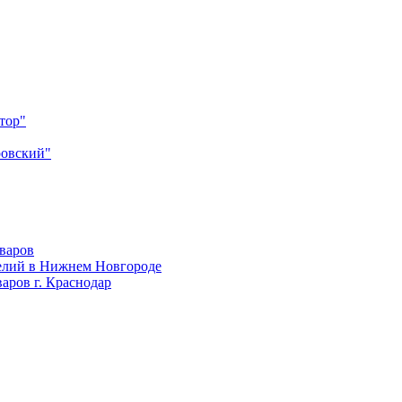
тор"
ровский"
оваров
елий в Нижнем Новгороде
аров г. Краснодар