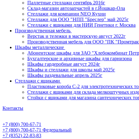
Паллетные стеллажи сентябрь 2016г
Склад-магазин автозапчастей в г.Йошкар-Ола
Стеллажи для компании NEO Кухни
Стеллажи для ООО "НПП "Бреслер" май 2025г
Стеллажи с ящиками для НИИ Генетики г. Москва
Производственная мебель
Верстак и тележки в мастерскую август 2022г
Производственная мебель для ООО "ПК "Промтрак
Шкафы металлические
Абонентские шкафы для ЗАО "Хлебокомбинат Пет
Бухгалтерские и архивные шкафы для гарнизона
Шкафы гардеробные август 2024г
Шкафы и стеллажи для школы май 2025г
Шкафы раздевальные апрель 2025г
Стеллажи с ящиками
Пластиковые короба С-2 для электротехнических т
Стеллажи с ящиками для склада мелкоштучных изд
Стойки с ящиками для магазина сантехнических тов
Контакты
+7 (800) 700-67-71
+7 (800) 700-67-71
Федеральный
+7 (8352) 22-83-83