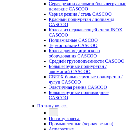
Серая резина / алюмин большегрузные
немаркие CASCOO
Черная резина / сталь CASCOO
Красный полиуретан / полиамид
CASCOO
Колеса из нержавеющей стали INOX
CASCOO
Полиамидные CASCOO
Термостойкие CASCOO
Колеса для медицинского
оборудования CASCOO
Средней грузоподъемности CASCOO
Большегрузные полиуретан /
алюминий CASCOO
СВЕРХ большегрузные полиуретан /
чугун CASCOO
Эластичная резина CASCOO
Большегрузные полиамидные
CASCOO
По типу колеса
По типу колеса
Промышленные (черная резина)
Аппаратные