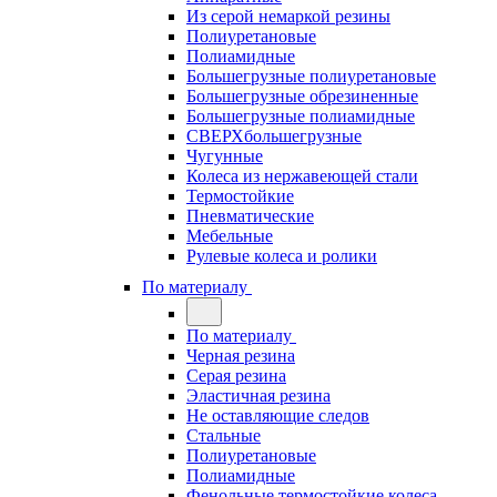
Из серой немаркой резины
Полиуретановые
Полиамидные
Большегрузные полиуретановые
Большегрузные обрезиненные
Большегрузные полиамидные
СВЕРХбольшегрузные
Чугунные
Колеса из нержавеющей стали
Термостойкие
Пневматические
Мебельные
Рулевые колеса и ролики
По материалу
По материалу
Черная резина
Серая резина
Эластичная резина
Не оставляющие следов
Стальные
Полиуретановые
Полиамидные
Фенольные термостойкие колеса