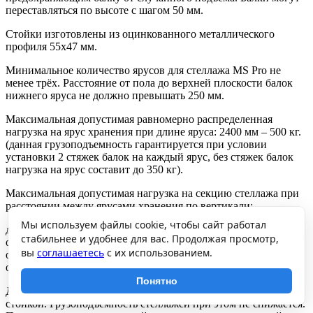
переставляться по высоте с шагом 50 мм.
Стойки изготовлены из оцинкованного металлического
профиля 55х47 мм.
Минимальное количество ярусов для стеллажа MS Pro не
менее трёх. Расстояние от пола до верхней плоскости балок
нижнего яруса не должно превышать 250 мм.
Максимальная допустимая равномерно распределенная
нагрузка на ярус хранения при длине яруса: 2400 мм – 500 кг.
(данная грузоподъемность гарантируется при условии
установки 2 стяжек балок на каждый ярус, без стяжек балок
нагрузка на ярус составит до 350 кг).
Максимальная допустимая нагрузка на секцию стеллажа при
расстоянии между ярусами хранения по вертикали:
Мы используем файлы cookie, чтобы сайт работал
до 750 мм – 2500 кг,
стабильнее и удобнее для вас. Продолжая просмотр,
от 750 до 1000 мм – 1500 кг,
вы
соглашаетесь
с их использованием.
от 1000 до 1250 мм – 1050 кг,
от 1250 до 2000 мм – 500 кг.
Понятно
Допускается собирать стеллажи в линию с общей средней
стойкой. Грузоподъемность стеллажей при этом не снижается.