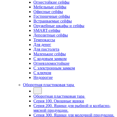
Огнестойкие сейфы
Мебельные сейфы
Офисные сейфы
Гостиничные сейфы
Встраиваемые сейфы
Оружейные шкафы и сейфы
SMART-сейфы
Депозитные сейфы
Темпокассы
Для денег
Для пистолета
Маленькие сейфы
С кодовым замком
Огневзломостойкие
С электронным замком
С ключом
Недорогие
Оборотная пластиковая тара
Оборотная пластиковая тара
Серия 100. Овощные ящики
Серия 200. Ящики для рыбной и колбасно-
мясной продукции.
Серия 300. Ящики для молочной продукции.