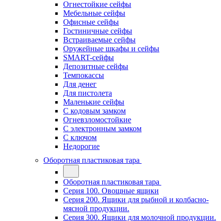
Огнестойкие сейфы
Мебельные сейфы
Офисные сейфы
Гостиничные сейфы
Встраиваемые сейфы
Оружейные шкафы и сейфы
SMART-сейфы
Депозитные сейфы
Темпокассы
Для денег
Для пистолета
Маленькие сейфы
С кодовым замком
Огневзломостойкие
С электронным замком
С ключом
Недорогие
Оборотная пластиковая тара
Оборотная пластиковая тара
Серия 100. Овощные ящики
Серия 200. Ящики для рыбной и колбасно-
мясной продукции.
Серия 300. Ящики для молочной продукции.