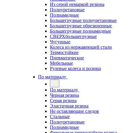
Из серой немаркой резины
Полиуретановые
Полиамидные
Большегрузные полиуретановые
Большегрузные обрезиненные
Большегрузные полиамидные
СВЕРХбольшегрузные
Чугунные
Колеса из нержавеющей стали
Термостойкие
Пневматические
Мебельные
Рулевые колеса и ролики
По материалу
По материалу
Черная резина
Серая резина
Эластичная резина
Не оставляющие следов
Стальные
Полиуретановые
Полиамидные
Фенольные термостойкие колеса