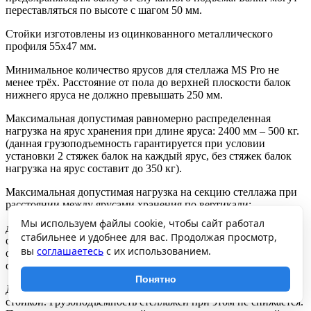
переставляться по высоте с шагом 50 мм.
Стойки изготовлены из оцинкованного металлического
профиля 55х47 мм.
Минимальное количество ярусов для стеллажа MS Pro не
менее трёх. Расстояние от пола до верхней плоскости балок
нижнего яруса не должно превышать 250 мм.
Максимальная допустимая равномерно распределенная
нагрузка на ярус хранения при длине яруса: 2400 мм – 500 кг.
(данная грузоподъемность гарантируется при условии
установки 2 стяжек балок на каждый ярус, без стяжек балок
нагрузка на ярус составит до 350 кг).
Максимальная допустимая нагрузка на секцию стеллажа при
расстоянии между ярусами хранения по вертикали:
Мы используем файлы cookie, чтобы сайт работал
до 750 мм – 2500 кг,
стабильнее и удобнее для вас. Продолжая просмотр,
от 750 до 1000 мм – 1500 кг,
вы
соглашаетесь
с их использованием.
от 1000 до 1250 мм – 1050 кг,
от 1250 до 2000 мм – 500 кг.
Понятно
Допускается собирать стеллажи в линию с общей средней
стойкой. Грузоподъемность стеллажей при этом не снижается.