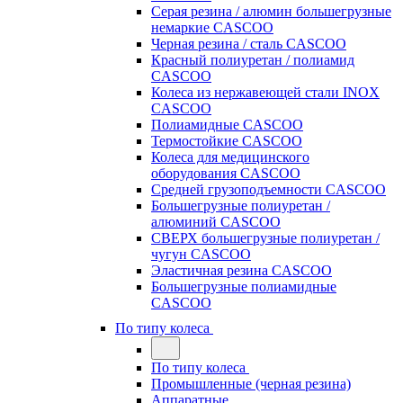
Серая резина / алюмин большегрузные
немаркие CASCOO
Черная резина / сталь CASCOO
Красный полиуретан / полиамид
CASCOO
Колеса из нержавеющей стали INOX
CASCOO
Полиамидные CASCOO
Термостойкие CASCOO
Колеса для медицинского
оборудования CASCOO
Средней грузоподъемности CASCOO
Большегрузные полиуретан /
алюминий CASCOO
СВЕРХ большегрузные полиуретан /
чугун CASCOO
Эластичная резина CASCOO
Большегрузные полиамидные
CASCOO
По типу колеса
По типу колеса
Промышленные (черная резина)
Аппаратные