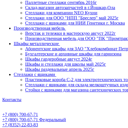
Паллетные стеллажи сентябрь 2016г
Склад-магазин автозапчастей в г.Йошкар-Ола
Стеллажи для компании NEO Кухни
Стеллажи для ООО "НПП "Бреслер" май 2025г
Стеллажи с ящиками для НИИ Генетики г. Москва
Производственная мебель
Верстак и тележки в мастерскую август 2022г
Производственная мебель для ООО "ПК "Промтрак
Шкафы металлические
Абонентские шкафы для ЗАО "Хлебокомбинат Пет
Бухгалтерские и архивные шкафы для гарнизона
Шкафы гардеробные август 2024г
Шкафы и стеллажи для школы май 2025г
Шкафы раздевальные апрель 2025г
Стеллажи с ящиками
Пластиковые короба С-2 для электротехнических т
Стеллажи с ящиками для склада мелкоштучных изд
Стойки с ящиками для магазина сантехнических тов
Контакты
+7 (800) 700-67-71
+7 (800) 700-67-71
Федеральный
+7 (8352) 22-83-83