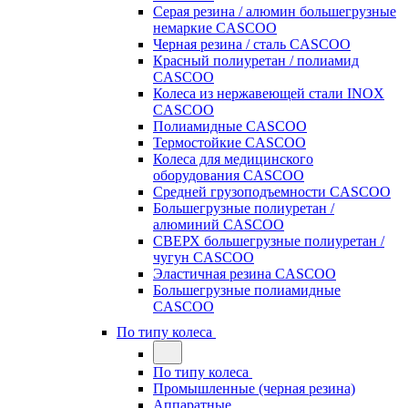
Серая резина / алюмин большегрузные
немаркие CASCOO
Черная резина / сталь CASCOO
Красный полиуретан / полиамид
CASCOO
Колеса из нержавеющей стали INOX
CASCOO
Полиамидные CASCOO
Термостойкие CASCOO
Колеса для медицинского
оборудования CASCOO
Средней грузоподъемности CASCOO
Большегрузные полиуретан /
алюминий CASCOO
СВЕРХ большегрузные полиуретан /
чугун CASCOO
Эластичная резина CASCOO
Большегрузные полиамидные
CASCOO
По типу колеса
По типу колеса
Промышленные (черная резина)
Аппаратные