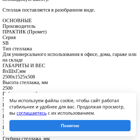
Стеллаж поставляется в разобранном виде.
ОСНОВНЫЕ
Производитель
ПРАКТИК (Промет)
Серия
SB
Тип стеллажа
Для универсального использования в офисе, дома, гараже или
на складе
ГАБАРИТЫ И ВЕС
ВхШхГ,мм
2500x1525x508
Высота стеллажа, мм
2500
Габаритная глубина с учетом стоек, мм
518
Мы используем файлы cookie, чтобы сайт работал
Шаг регулирования высоты полки, мм
стабильнее и удобнее для вас. Продолжая просмотр,
50
вы
соглашаетесь
с их использованием.
Ширина стеллажа, мм
1525
Понятно
Габаритная ширина с учетом стоек, мм
1537
Глубина стеллажа, мм