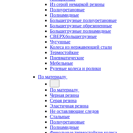
Из серой немаркой резины
Полиуретановые
Полиамидные
Большегрузные полиуретановые
Большегрузные обрезиненные
Большегрузные полиамидные
СВЕРХбольшегрузные
Чугунные
Колеса из нержавеющей стали
Термостойкие
Пневматические
Мебельные
Рулевые колеса и ролики
По материалу
По материалу
Черная резина
Серая резина
Эластичная резина
Не оставляющие следов
Стальные
Полиуретановые
Полиамидные
Фенольные термостойкие колеса