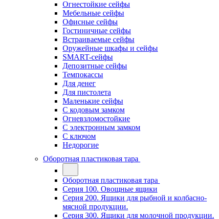
Огнестойкие сейфы
Мебельные сейфы
Офисные сейфы
Гостиничные сейфы
Встраиваемые сейфы
Оружейные шкафы и сейфы
SMART-сейфы
Депозитные сейфы
Темпокассы
Для денег
Для пистолета
Маленькие сейфы
С кодовым замком
Огневзломостойкие
С электронным замком
С ключом
Недорогие
Оборотная пластиковая тара
Оборотная пластиковая тара
Серия 100. Овощные ящики
Серия 200. Ящики для рыбной и колбасно-
мясной продукции.
Серия 300. Ящики для молочной продукции.