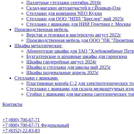
Паллетные стеллажи сентябрь 2016г
Склад-магазин автозапчастей в г.Йошкар-Ола
Стеллажи для компании NEO Кухни
Стеллажи для ООО "НПП "Бреслер" май 2025г
Стеллажи с ящиками для НИИ Генетики г. Москва
Производственная мебель
Верстак и тележки в мастерскую август 2022г
Производственная мебель для ООО "ПК "Промтрак
Шкафы металлические
Абонентские шкафы для ЗАО "Хлебокомбинат Пет
Бухгалтерские и архивные шкафы для гарнизона
Шкафы гардеробные август 2024г
Шкафы и стеллажи для школы май 2025г
Шкафы раздевальные апрель 2025г
Стеллажи с ящиками
Пластиковые короба С-2 для электротехнических т
Стеллажи с ящиками для склада мелкоштучных изд
Стойки с ящиками для магазина сантехнических тов
Контакты
+7 (800) 700-67-71
+7 (800) 700-67-71
Федеральный
+7 (8352) 22-83-83