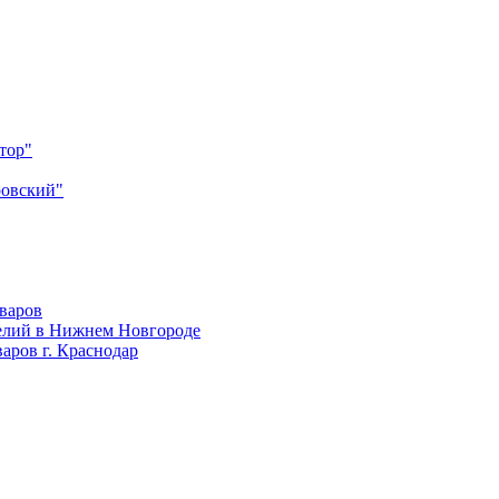
тор"
ровский"
оваров
елий в Нижнем Новгороде
аров г. Краснодар