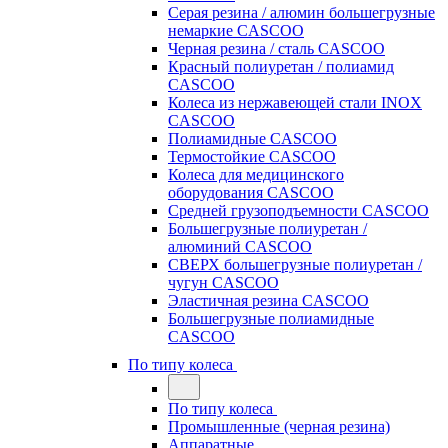
Серая резина / алюмин большегрузные
немаркие CASCOO
Черная резина / сталь CASCOO
Красный полиуретан / полиамид
CASCOO
Колеса из нержавеющей стали INOX
CASCOO
Полиамидные CASCOO
Термостойкие CASCOO
Колеса для медицинского
оборудования CASCOO
Средней грузоподъемности CASCOO
Большегрузные полиуретан /
алюминий CASCOO
СВЕРХ большегрузные полиуретан /
чугун CASCOO
Эластичная резина CASCOO
Большегрузные полиамидные
CASCOO
По типу колеса
По типу колеса
Промышленные (черная резина)
Аппаратные