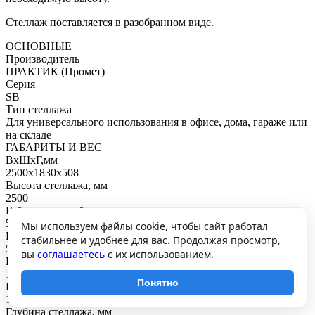
Стеллаж поставляется в разобранном виде.
ОСНОВНЫЕ
Производитель
ПРАКТИК (Промет)
Серия
SB
Тип стеллажа
Для универсального использования в офисе, дома, гараже или
на складе
ГАБАРИТЫ И ВЕС
ВхШхГ,мм
2500x1830x508
Высота стеллажа, мм
2500
Габаритная глубина с учетом стоек, мм
518
Мы используем файлы cookie, чтобы сайт работал
Шаг регулирования высоты полки, мм
стабильнее и удобнее для вас. Продолжая просмотр,
50
вы
соглашаетесь
с их использованием.
Ширина стеллажа, мм
1830
Понятно
Габаритная ширина с учетом стоек, мм
1842
Глубина стеллажа, мм