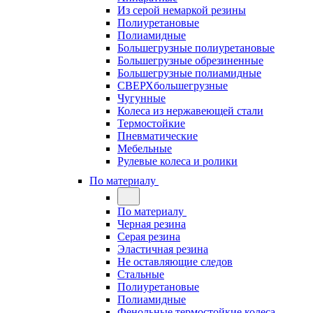
Из серой немаркой резины
Полиуретановые
Полиамидные
Большегрузные полиуретановые
Большегрузные обрезиненные
Большегрузные полиамидные
СВЕРХбольшегрузные
Чугунные
Колеса из нержавеющей стали
Термостойкие
Пневматические
Мебельные
Рулевые колеса и ролики
По материалу
По материалу
Черная резина
Серая резина
Эластичная резина
Не оставляющие следов
Стальные
Полиуретановые
Полиамидные
Фенольные термостойкие колеса