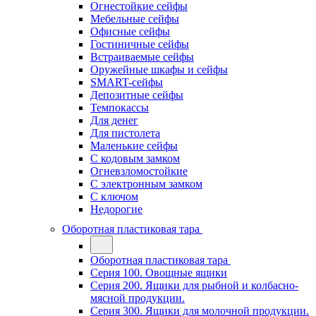
Огнестойкие сейфы
Мебельные сейфы
Офисные сейфы
Гостиничные сейфы
Встраиваемые сейфы
Оружейные шкафы и сейфы
SMART-сейфы
Депозитные сейфы
Темпокассы
Для денег
Для пистолета
Маленькие сейфы
С кодовым замком
Огневзломостойкие
С электронным замком
С ключом
Недорогие
Оборотная пластиковая тара
Оборотная пластиковая тара
Серия 100. Овощные ящики
Серия 200. Ящики для рыбной и колбасно-
мясной продукции.
Серия 300. Ящики для молочной продукции.