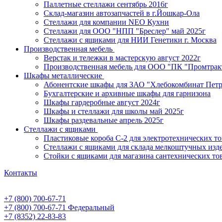
Паллетные стеллажи сентябрь 2016г
Склад-магазин автозапчастей в г.Йошкар-Ола
Стеллажи для компании NEO Кухни
Стеллажи для ООО "НПП "Бреслер" май 2025г
Стеллажи с ящиками для НИИ Генетики г. Москва
Производственная мебель
Верстак и тележки в мастерскую август 2022г
Производственная мебель для ООО "ПК "Промтрак
Шкафы металлические
Абонентские шкафы для ЗАО "Хлебокомбинат Пет
Бухгалтерские и архивные шкафы для гарнизона
Шкафы гардеробные август 2024г
Шкафы и стеллажи для школы май 2025г
Шкафы раздевальные апрель 2025г
Стеллажи с ящиками
Пластиковые короба С-2 для электротехнических т
Стеллажи с ящиками для склада мелкоштучных изд
Стойки с ящиками для магазина сантехнических тов
Контакты
+7 (800) 700-67-71
+7 (800) 700-67-71
Федеральный
+7 (8352) 22-83-83