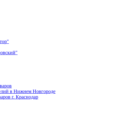
тор"
ровский"
оваров
елий в Нижнем Новгороде
аров г. Краснодар