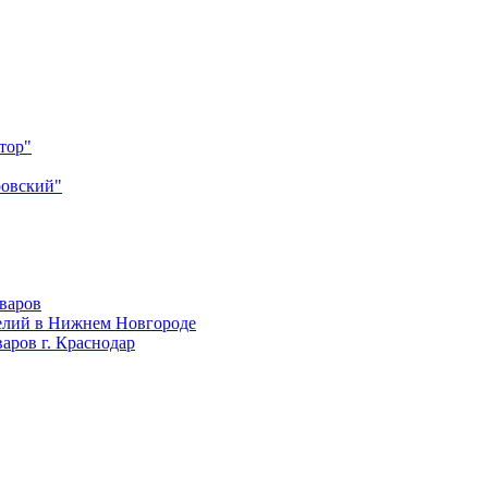
тор"
ровский"
оваров
елий в Нижнем Новгороде
аров г. Краснодар