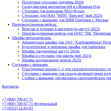
Паллетные стеллажи сентябрь 2016г
Склад-магазин автозапчастей в г.Йошкар-Ола
Стеллажи для компании NEO Кухни
Стеллажи для ООО "НПП "Бреслер" май 2025г
Стеллажи с ящиками для НИИ Генетики г. Москва
Производственная мебель
Верстак и тележки в мастерскую август 2022г
Производственная мебель для ООО "ПК "Промтрак
Шкафы металлические
Абонентские шкафы для ЗАО "Хлебокомбинат Пет
Бухгалтерские и архивные шкафы для гарнизона
Шкафы гардеробные август 2024г
Шкафы и стеллажи для школы май 2025г
Шкафы раздевальные апрель 2025г
Стеллажи с ящиками
Пластиковые короба С-2 для электротехнических т
Стеллажи с ящиками для склада мелкоштучных изд
Стойки с ящиками для магазина сантехнических тов
Контакты
+7 (800) 700-67-71
+7 (800) 700-67-71
Федеральный
+7 (8352) 22-83-83