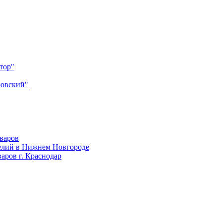
тор"
ровский"
оваров
елий в Нижнем Новгороде
аров г. Краснодар