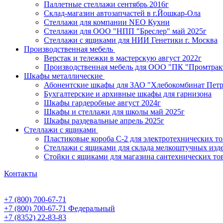
Паллетные стеллажи сентябрь 2016г
Склад-магазин автозапчастей в г.Йошкар-Ола
Стеллажи для компании NEO Кухни
Стеллажи для ООО "НПП "Бреслер" май 2025г
Стеллажи с ящиками для НИИ Генетики г. Москва
Производственная мебель
Верстак и тележки в мастерскую август 2022г
Производственная мебель для ООО "ПК "Промтрак
Шкафы металлические
Абонентские шкафы для ЗАО "Хлебокомбинат Пет
Бухгалтерские и архивные шкафы для гарнизона
Шкафы гардеробные август 2024г
Шкафы и стеллажи для школы май 2025г
Шкафы раздевальные апрель 2025г
Стеллажи с ящиками
Пластиковые короба С-2 для электротехнических т
Стеллажи с ящиками для склада мелкоштучных изд
Стойки с ящиками для магазина сантехнических тов
Контакты
+7 (800) 700-67-71
+7 (800) 700-67-71
Федеральный
+7 (8352) 22-83-83