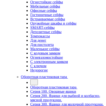
Огнестойкие сейфы
Мебельные сейфы
Офисные сейфы
Гостиничные сейфы
Встраиваемые сейфы
Оружейные шкафы и сейфы
SMART-сейфы
Депозитные сейфы
Темпокассы
Для денег
Для пистолета
Маленькие сейфы
С кодовым замком
Огневзломостойкие
С электронным замком
С ключом
Недорогие
Оборотная пластиковая тара
Оборотная пластиковая тара
Серия 100. Овощные ящики
Серия 200. Ящики для рыбной и колбасно-
мясной продукции.
Серия 300. Ящики для молочной продукции.