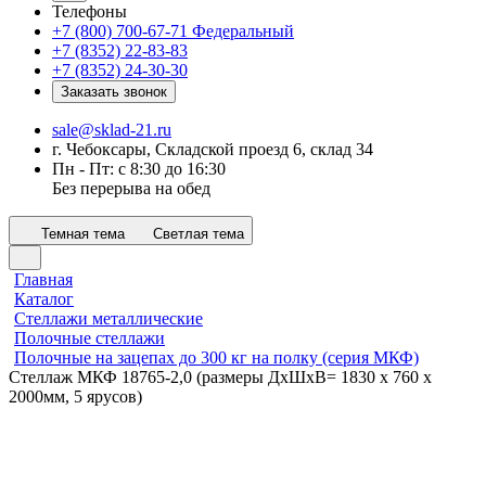
Телефоны
+7 (800) 700-67-71
Федеральный
+7 (8352) 22-83-83
+7 (8352) 24-30-30
Заказать звонок
sale@sklad-21.ru
г. Чебоксары, Складской проезд 6, склад 34
Пн - Пт: с 8:30 до 16:30
Без перерыва на обед
Темная тема
Светлая тема
Главная
Каталог
Стеллажи металлические
Полочные стеллажи
Полочные на зацепах до 300 кг на полку (серия МКФ)
Стеллаж МКФ 18765-2,0 (размеры ДхШхВ= 1830 x 760 x
2000мм, 5 ярусов)