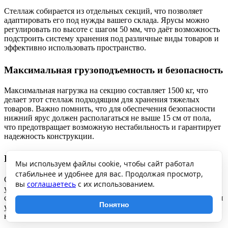
Стеллаж собирается из отдельных секций, что позволяет
адаптировать его под нужды вашего склада. Ярусы можно
регулировать по высоте с шагом 50 мм, что даёт возможность
подстроить систему хранения под различные виды товаров и
эффективно использовать пространство.
Максимальная грузоподъемность и безопасность
Максимальная нагрузка на секцию составляет 1500 кг, что
делает этот стеллаж подходящим для хранения тяжелых
товаров. Важно помнить, что для обеспечения безопасности
нижний ярус должен располагаться не выше 15 см от пола,
что предотвращает возможную нестабильность и гарантирует
надежность конструкции.
Простота сборки и доукомплектовка
Мы используем файлы cookie, чтобы сайт работал
стабильнее и удобнее для вас. Продолжая просмотр,
Стеллаж поставляется в разобранном виде, что значительно
вы
соглашаетесь
с их использованием.
упрощает транспортировку и сборку. Также, конструкция
стеллажа позволяет доукомплектовывать его аксессуарами для
Понятно
улучшения функциональности и адаптации под конкретные
нужды.