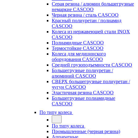
Серая резина / алюмин большегрузные
немаркие CASCOO
Черная резина / сталь CASCOO
Красный полиуретан / полиамид
CASCOO
Колеса из нержавеющей стали INOX
CASCOO
Полиамидные CASCOO
Термостойкие CASCOO
Колеса для медицинского
оборудования CASCOO
Средней грузоподъемности CASCOO
Большегрузные полиуретан /
алюминий CASCOO
СВЕРХ большегрузные полиуретан /
чугун CASCOO
Эластичная резина CASCOO
Большегрузные полиамидные
CASCOO
По типу колеса
По типу колеса
Промышленные (черная резина)
Аппаратные