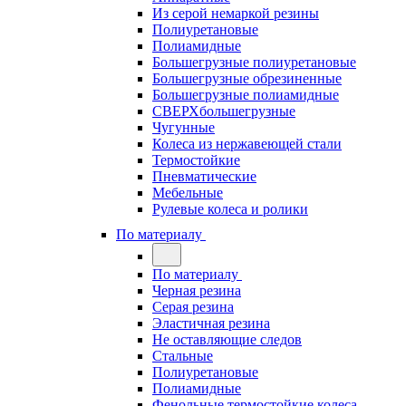
Из серой немаркой резины
Полиуретановые
Полиамидные
Большегрузные полиуретановые
Большегрузные обрезиненные
Большегрузные полиамидные
СВЕРХбольшегрузные
Чугунные
Колеса из нержавеющей стали
Термостойкие
Пневматические
Мебельные
Рулевые колеса и ролики
По материалу
По материалу
Черная резина
Серая резина
Эластичная резина
Не оставляющие следов
Стальные
Полиуретановые
Полиамидные
Фенольные термостойкие колеса