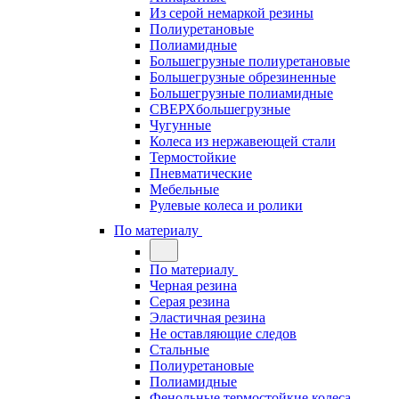
Из серой немаркой резины
Полиуретановые
Полиамидные
Большегрузные полиуретановые
Большегрузные обрезиненные
Большегрузные полиамидные
СВЕРХбольшегрузные
Чугунные
Колеса из нержавеющей стали
Термостойкие
Пневматические
Мебельные
Рулевые колеса и ролики
По материалу
По материалу
Черная резина
Серая резина
Эластичная резина
Не оставляющие следов
Стальные
Полиуретановые
Полиамидные
Фенольные термостойкие колеса