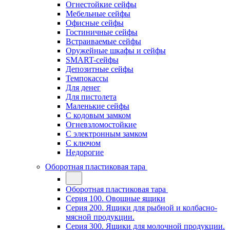
Огнестойкие сейфы
Мебельные сейфы
Офисные сейфы
Гостиничные сейфы
Встраиваемые сейфы
Оружейные шкафы и сейфы
SMART-сейфы
Депозитные сейфы
Темпокассы
Для денег
Для пистолета
Маленькие сейфы
С кодовым замком
Огневзломостойкие
С электронным замком
С ключом
Недорогие
Оборотная пластиковая тара
Оборотная пластиковая тара
Серия 100. Овощные ящики
Серия 200. Ящики для рыбной и колбасно-
мясной продукции.
Серия 300. Ящики для молочной продукции.