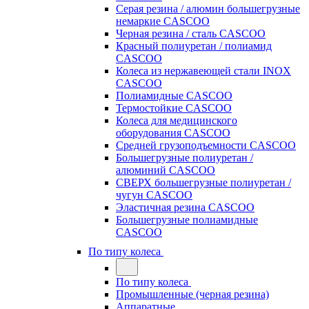
Серая резина / алюмин большегрузные
немаркие CASCOO
Черная резина / сталь CASCOO
Красный полиуретан / полиамид
CASCOO
Колеса из нержавеющей стали INOX
CASCOO
Полиамидные CASCOO
Термостойкие CASCOO
Колеса для медицинского
оборудования CASCOO
Средней грузоподъемности CASCOO
Большегрузные полиуретан /
алюминий CASCOO
СВЕРХ большегрузные полиуретан /
чугун CASCOO
Эластичная резина CASCOO
Большегрузные полиамидные
CASCOO
По типу колеса
По типу колеса
Промышленные (черная резина)
Аппаратные