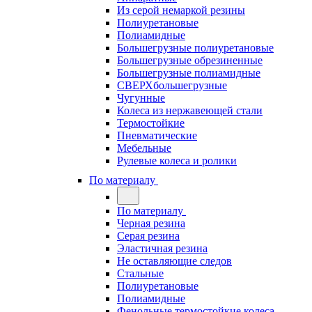
Из серой немаркой резины
Полиуретановые
Полиамидные
Большегрузные полиуретановые
Большегрузные обрезиненные
Большегрузные полиамидные
СВЕРХбольшегрузные
Чугунные
Колеса из нержавеющей стали
Термостойкие
Пневматические
Мебельные
Рулевые колеса и ролики
По материалу
По материалу
Черная резина
Серая резина
Эластичная резина
Не оставляющие следов
Стальные
Полиуретановые
Полиамидные
Фенольные термостойкие колеса