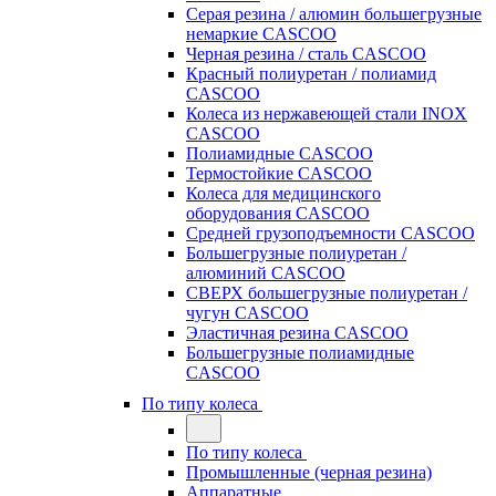
Серая резина / алюмин большегрузные
немаркие CASCOO
Черная резина / сталь CASCOO
Красный полиуретан / полиамид
CASCOO
Колеса из нержавеющей стали INOX
CASCOO
Полиамидные CASCOO
Термостойкие CASCOO
Колеса для медицинского
оборудования CASCOO
Средней грузоподъемности CASCOO
Большегрузные полиуретан /
алюминий CASCOO
СВЕРХ большегрузные полиуретан /
чугун CASCOO
Эластичная резина CASCOO
Большегрузные полиамидные
CASCOO
По типу колеса
По типу колеса
Промышленные (черная резина)
Аппаратные