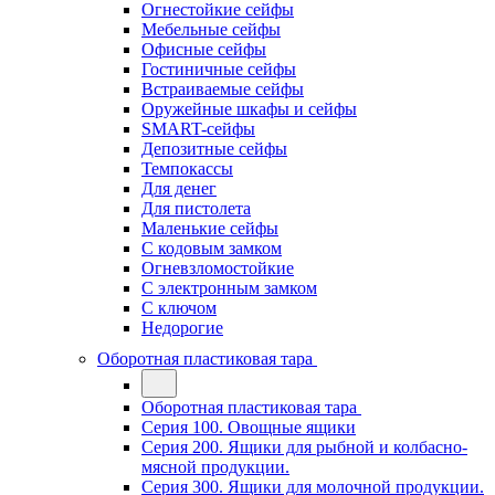
Огнестойкие сейфы
Мебельные сейфы
Офисные сейфы
Гостиничные сейфы
Встраиваемые сейфы
Оружейные шкафы и сейфы
SMART-сейфы
Депозитные сейфы
Темпокассы
Для денег
Для пистолета
Маленькие сейфы
С кодовым замком
Огневзломостойкие
С электронным замком
С ключом
Недорогие
Оборотная пластиковая тара
Оборотная пластиковая тара
Серия 100. Овощные ящики
Серия 200. Ящики для рыбной и колбасно-
мясной продукции.
Серия 300. Ящики для молочной продукции.