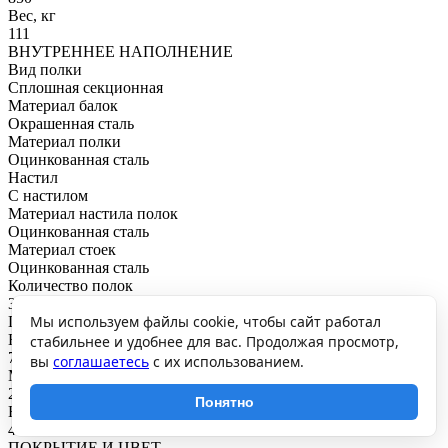
Вес, кг
111
ВНУТРЕННЕЕ НАПОЛНЕНИЕ
Вид полки
Сплошная секционная
Материал балок
Окрашенная сталь
Материал полки
Оцинкованная сталь
Настил
С настилом
Материал настила полок
Оцинкованная сталь
Материал стоек
Оцинкованная сталь
Количество полок
3
Мы используем файлы cookie, чтобы сайт работал
ГРУЗОПОДЪЕМНОСТЬ
Нагрузка на полку, кг
стабильнее и удобнее для вас. Продолжая просмотр,
750
вы
соглашаетесь
с их использованием.
Максимальная общая нагрузка, кг
2250
Понятно
Нагрузка на секцию, кг
4500
ПОКРЫТИЕ И ЦВЕТ