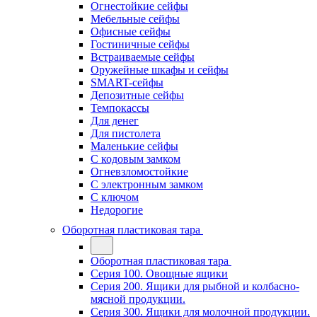
Огнестойкие сейфы
Мебельные сейфы
Офисные сейфы
Гостиничные сейфы
Встраиваемые сейфы
Оружейные шкафы и сейфы
SMART-сейфы
Депозитные сейфы
Темпокассы
Для денег
Для пистолета
Маленькие сейфы
С кодовым замком
Огневзломостойкие
С электронным замком
С ключом
Недорогие
Оборотная пластиковая тара
Оборотная пластиковая тара
Серия 100. Овощные ящики
Серия 200. Ящики для рыбной и колбасно-
мясной продукции.
Серия 300. Ящики для молочной продукции.