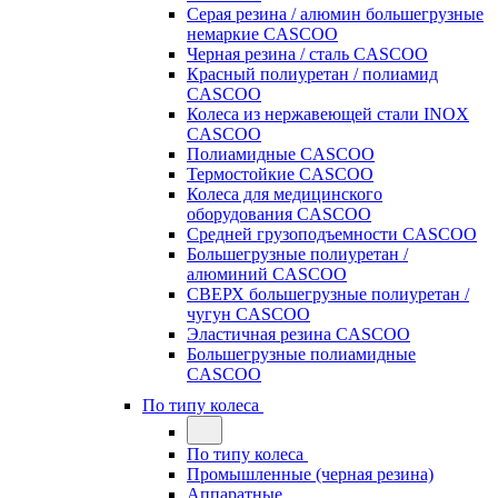
Серая резина / алюмин большегрузные
немаркие CASCOO
Черная резина / сталь CASCOO
Красный полиуретан / полиамид
CASCOO
Колеса из нержавеющей стали INOX
CASCOO
Полиамидные CASCOO
Термостойкие CASCOO
Колеса для медицинского
оборудования CASCOO
Средней грузоподъемности CASCOO
Большегрузные полиуретан /
алюминий CASCOO
СВЕРХ большегрузные полиуретан /
чугун CASCOO
Эластичная резина CASCOO
Большегрузные полиамидные
CASCOO
По типу колеса
По типу колеса
Промышленные (черная резина)
Аппаратные