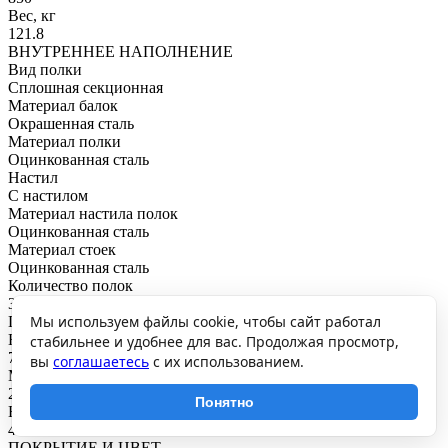
Вес, кг
121.8
ВНУТРЕННЕЕ НАПОЛНЕНИЕ
Вид полки
Сплошная секционная
Материал балок
Окрашенная сталь
Материал полки
Оцинкованная сталь
Настил
С настилом
Материал настила полок
Оцинкованная сталь
Материал стоек
Оцинкованная сталь
Количество полок
3
Мы используем файлы cookie, чтобы сайт работал
ГРУЗОПОДЪЕМНОСТЬ
Нагрузка на полку, кг
стабильнее и удобнее для вас. Продолжая просмотр,
750
вы
соглашаетесь
с их использованием.
Максимальная общая нагрузка, кг
2250
Понятно
Нагрузка на секцию, кг
4500
ПОКРЫТИЕ И ЦВЕТ