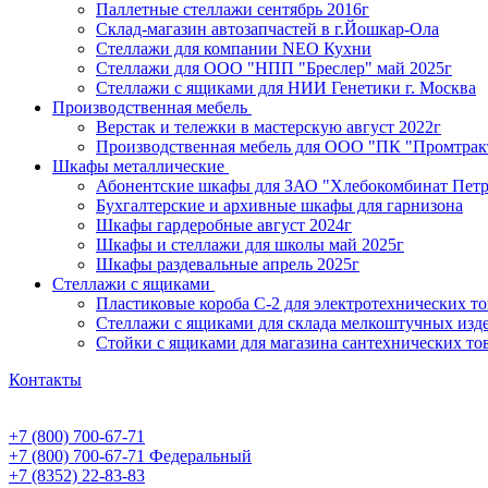
Паллетные стеллажи сентябрь 2016г
Склад-магазин автозапчастей в г.Йошкар-Ола
Стеллажи для компании NEO Кухни
Стеллажи для ООО "НПП "Бреслер" май 2025г
Стеллажи с ящиками для НИИ Генетики г. Москва
Производственная мебель
Верстак и тележки в мастерскую август 2022г
Производственная мебель для ООО "ПК "Промтрак
Шкафы металлические
Абонентские шкафы для ЗАО "Хлебокомбинат Пет
Бухгалтерские и архивные шкафы для гарнизона
Шкафы гардеробные август 2024г
Шкафы и стеллажи для школы май 2025г
Шкафы раздевальные апрель 2025г
Стеллажи с ящиками
Пластиковые короба С-2 для электротехнических т
Стеллажи с ящиками для склада мелкоштучных изд
Стойки с ящиками для магазина сантехнических тов
Контакты
+7 (800) 700-67-71
+7 (800) 700-67-71
Федеральный
+7 (8352) 22-83-83