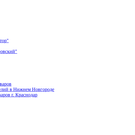
тор"
ровский"
оваров
елий в Нижнем Новгороде
аров г. Краснодар