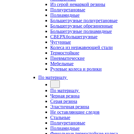
Из серой немаркой резины
Полиуретановые
Полиамидные
Большегрузные полиуретановые
Большегрузные обрезиненные
Большегрузные полиамидные
СВЕРХбольшегрузные
Чугунные
Колеса из нержавеющей стали
Термостойкие
Пневматические
Мебельные
Рулевые колеса и ролики
По материалу
По материалу
Черная резина
Серая резина
Эластичная резина
Не оставляющие следов
Стальные
Полиуретановые
Полиамидные
Фенольные термостойкие колеса