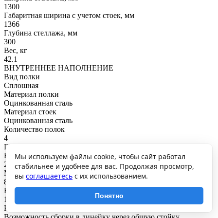
1300
Габаритная ширина с учетом стоек, мм
1366
Глубина стеллажа, мм
300
Вес, кг
42.1
ВНУТРЕННЕЕ НАПОЛНЕНИЕ
Вид полки
Сплошная
Материал полки
Оцинкованная сталь
Материал стоек
Оцинкованная сталь
Количество полок
4
ГРУЗОПОДЪЕМНОСТЬ
Нагрузка на полку, кг
Мы используем файлы cookie, чтобы сайт работал
200
стабильнее и удобнее для вас. Продолжая просмотр,
Максимальная общая нагрузка, кг
вы
соглашаетесь
с их использованием.
800
Нагрузка на секцию, кг
Понятно
1200
КРЕПЛЕНИЕ
Возможность сборки в линейку через общую стойку