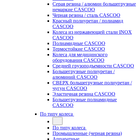
Серая резина / алюмин большегрузные
немаркие CASCOO
Черная резина / сталь CASCOO
Красный полиуретан / полиамид
CASCOO
Колеса из нержавеющей стали INOX
CASCOO
Полиамидные CASCOO
Термостойкие CASCOO
Колеса для медицинского
оборудования CASCOO
Средней грузоподъемности CASCOO
Большегрузные полиуретан /
алюминий CASCOO
СВЕРХ большегрузные полиуретан /
чугун CASCOO
Эластичная резина CASCOO
Большегрузные полиамидные
CASCOO
По типу колеса
По типу колеса
Промышленные (черная резина)
Аппаратные