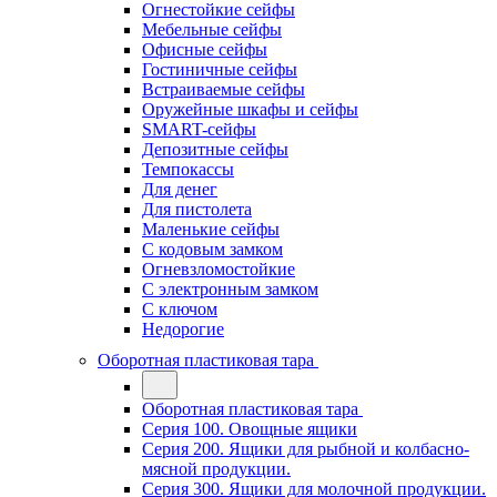
Огнестойкие сейфы
Мебельные сейфы
Офисные сейфы
Гостиничные сейфы
Встраиваемые сейфы
Оружейные шкафы и сейфы
SMART-сейфы
Депозитные сейфы
Темпокассы
Для денег
Для пистолета
Маленькие сейфы
С кодовым замком
Огневзломостойкие
С электронным замком
С ключом
Недорогие
Оборотная пластиковая тара
Оборотная пластиковая тара
Серия 100. Овощные ящики
Серия 200. Ящики для рыбной и колбасно-
мясной продукции.
Серия 300. Ящики для молочной продукции.