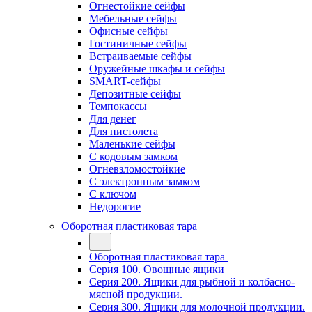
Огнестойкие сейфы
Мебельные сейфы
Офисные сейфы
Гостиничные сейфы
Встраиваемые сейфы
Оружейные шкафы и сейфы
SMART-сейфы
Депозитные сейфы
Темпокассы
Для денег
Для пистолета
Маленькие сейфы
С кодовым замком
Огневзломостойкие
С электронным замком
С ключом
Недорогие
Оборотная пластиковая тара
Оборотная пластиковая тара
Серия 100. Овощные ящики
Серия 200. Ящики для рыбной и колбасно-
мясной продукции.
Серия 300. Ящики для молочной продукции.