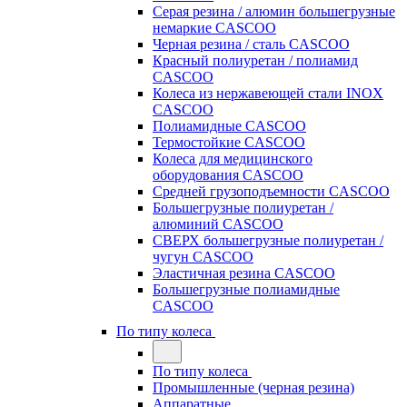
Серая резина / алюмин большегрузные
немаркие CASCOO
Черная резина / сталь CASCOO
Красный полиуретан / полиамид
CASCOO
Колеса из нержавеющей стали INOX
CASCOO
Полиамидные CASCOO
Термостойкие CASCOO
Колеса для медицинского
оборудования CASCOO
Средней грузоподъемности CASCOO
Большегрузные полиуретан /
алюминий CASCOO
СВЕРХ большегрузные полиуретан /
чугун CASCOO
Эластичная резина CASCOO
Большегрузные полиамидные
CASCOO
По типу колеса
По типу колеса
Промышленные (черная резина)
Аппаратные