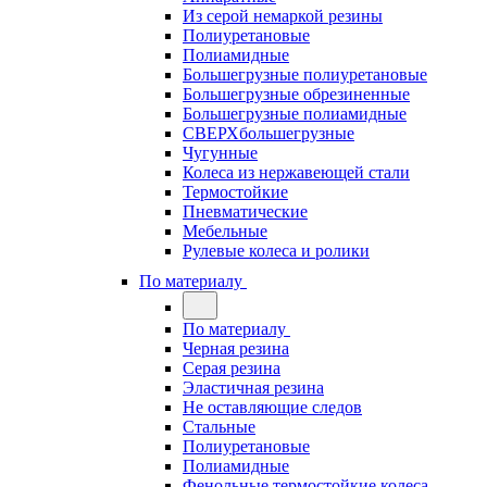
Из серой немаркой резины
Полиуретановые
Полиамидные
Большегрузные полиуретановые
Большегрузные обрезиненные
Большегрузные полиамидные
СВЕРХбольшегрузные
Чугунные
Колеса из нержавеющей стали
Термостойкие
Пневматические
Мебельные
Рулевые колеса и ролики
По материалу
По материалу
Черная резина
Серая резина
Эластичная резина
Не оставляющие следов
Стальные
Полиуретановые
Полиамидные
Фенольные термостойкие колеса