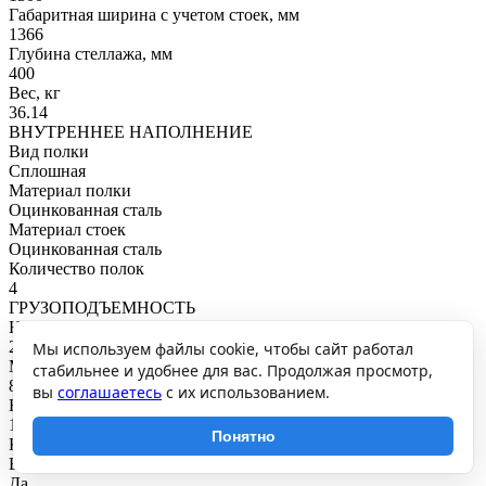
Габаритная ширина с учетом стоек, мм
1366
Глубина стеллажа, мм
400
Вес, кг
36.14
ВНУТРЕННЕЕ НАПОЛНЕНИЕ
Вид полки
Сплошная
Материал полки
Оцинкованная сталь
Материал стоек
Оцинкованная сталь
Количество полок
4
ГРУЗОПОДЪЕМНОСТЬ
Нагрузка на полку, кг
200
Мы используем файлы cookie, чтобы сайт работал
Максимальная общая нагрузка, кг
стабильнее и удобнее для вас. Продолжая просмотр,
800
вы
соглашаетесь
с их использованием.
Нагрузка на секцию, кг
1200
Понятно
КРЕПЛЕНИЕ
Возможность сборки в линейку через общую стойку
Да