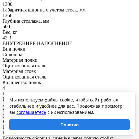
1300
Габаритная ширина с учетом стоек, мм
1366
Глубина стеллажа, мм
500
Вес, кг
42.3
ВНУТРЕННЕЕ НАПОЛНЕНИЕ
Вид полки
Сплошная
Материал полки
Оцинкованная сталь
Материал стоек
Оцинкованная сталь
Количество полок
4
ГРУЗОПОДЪЕМНОСТЬ
Нагрузка на полку, кг
Мы используем файлы cookie, чтобы сайт работал
200
стабильнее и удобнее для вас. Продолжая просмотр,
Максимальная общая нагрузка, кг
вы
соглашаетесь
с их использованием.
800
Нагрузка на секцию, кг
Понятно
1200
КРЕПЛЕНИЕ
Возможность сборки в линейку через общую стойку