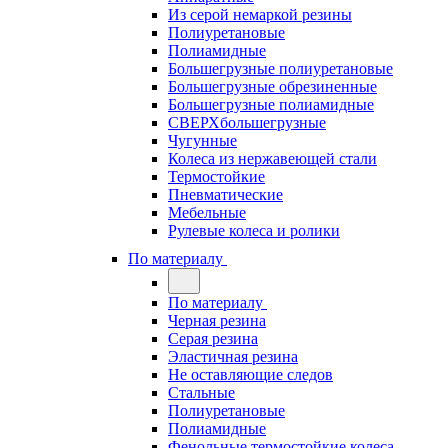
Из серой немаркой резины
Полиуретановые
Полиамидные
Большегрузные полиуретановые
Большегрузные обрезиненные
Большегрузные полиамидные
СВЕРХбольшегрузные
Чугунные
Колеса из нержавеющей стали
Термостойкие
Пневматические
Мебельные
Рулевые колеса и ролики
По материалу
По материалу
Черная резина
Серая резина
Эластичная резина
Не оставляющие следов
Стальные
Полиуретановые
Полиамидные
Фенольные термостойкие колеса