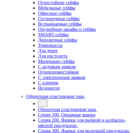
Огнестойкие сейфы
Мебельные сейфы
Офисные сейфы
Гостиничные сейфы
Встраиваемые сейфы
Оружейные шкафы и сейфы
SMART-сейфы
Депозитные сейфы
Темпокассы
Для денег
Для пистолета
Маленькие сейфы
С кодовым замком
Огневзломостойкие
С электронным замком
С ключом
Недорогие
Оборотная пластиковая тара
Оборотная пластиковая тара
Серия 100. Овощные ящики
Серия 200. Ящики для рыбной и колбасно-
мясной продукции.
Серия 300. Ящики для молочной продукции.