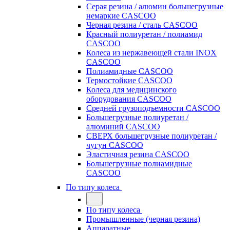
Серая резина / алюмин большегрузные
немаркие CASCOO
Черная резина / сталь CASCOO
Красный полиуретан / полиамид
CASCOO
Колеса из нержавеющей стали INOX
CASCOO
Полиамидные CASCOO
Термостойкие CASCOO
Колеса для медицинского
оборудования CASCOO
Средней грузоподъемности CASCOO
Большегрузные полиуретан /
алюминий CASCOO
СВЕРХ большегрузные полиуретан /
чугун CASCOO
Эластичная резина CASCOO
Большегрузные полиамидные
CASCOO
По типу колеса
По типу колеса
Промышленные (черная резина)
Аппаратные