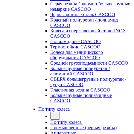
Серая резина / алюмин большегрузные
немаркие CASCOO
Черная резина / сталь CASCOO
Красный полиуретан / полиамид
CASCOO
Колеса из нержавеющей стали INOX
CASCOO
Полиамидные CASCOO
Термостойкие CASCOO
Колеса для медицинского
оборудования CASCOO
Средней грузоподъемности CASCOO
Большегрузные полиуретан /
алюминий CASCOO
СВЕРХ большегрузные полиуретан /
чугун CASCOO
Эластичная резина CASCOO
Большегрузные полиамидные
CASCOO
По типу колеса
По типу колеса
Промышленные (черная резина)
Аппаратные