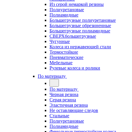
Из серой немаркой резины
Полиуретановые
Полиамидные
Большегрузные полиуретановые
Большегрузные обрезиненные
Большегрузные полиамидные
СВЕРХбольшегрузные
Чугунные
Колеса из нержавеющей стали
Термостойкие
Пневматические
Мебельные
Рулевые колеса и ролики
По материалу
По материалу
Черная резина
Серая резина
Эластичная резина
Не оставляющие следов
Стальные
Полиуретановые
Полиамидные
Фенольные термостойкие колеса