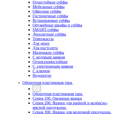
Огнестойкие сейфы
Мебельные сейфы
Офисные сейфы
Гостиничные сейфы
Встраиваемые сейфы
Оружейные шкафы и сейфы
SMART-сейфы
Депозитные сейфы
Темпокассы
Для денег
Для пистолета
Маленькие сейфы
С кодовым замком
Огневзломостойкие
С электронным замком
С ключом
Недорогие
Оборотная пластиковая тара
Оборотная пластиковая тара
Серия 100. Овощные ящики
Серия 200. Ящики для рыбной и колбасно-
мясной продукции.
Серия 300. Ящики для молочной продукции.