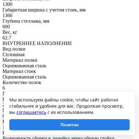
1300
Габаритная ширина с учетом стоек, мм
1366
Глубина стеллажа, мм
600
Вес, кг
62.7
ВНУТРЕННЕЕ НАПОЛНЕНИЕ
Вид полки
Сплошная
Материал полки
Оцинкованная сталь
Материал стоек
Оцинкованная сталь
Количество полок
6
ГРУЗОПОДЪЕМНОСТЬ
Нагрузка на полку, кг
Мы используем файлы cookie, чтобы сайт работал
200
стабильнее и удобнее для вас. Продолжая просмотр,
Максимальная общая нагрузка, кг
вы
соглашаетесь
с их использованием.
800
Нагрузка на секцию, кг
Понятно
1200
КРЕПЛЕНИЕ
Возможность сборки в линейку через общую стойку