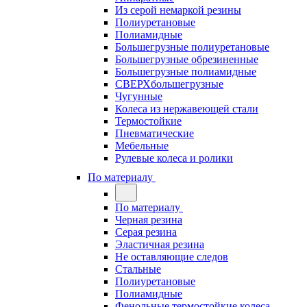
Из серой немаркой резины
Полиуретановые
Полиамидные
Большегрузные полиуретановые
Большегрузные обрезиненные
Большегрузные полиамидные
СВЕРХбольшегрузные
Чугунные
Колеса из нержавеющей стали
Термостойкие
Пневматические
Мебельные
Рулевые колеса и ролики
По материалу
По материалу
Черная резина
Серая резина
Эластичная резина
Не оставляющие следов
Стальные
Полиуретановые
Полиамидные
Фенольные термостойкие колеса