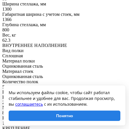
Ширина стеллажа, мм
1300
Габаритная ширина с учетом стоек, мм
1366
Глубина стеллажа, мм
800
Вес, кг
62.3
ВНУТРЕННЕЕ НАПОЛНЕНИЕ
Вид полки
Сплошная
Материал полки
Оцинкованная сталь
Материал стоек
Оцинкованная сталь
Количество полок
5
ГРУЗОПОДЪЕМНОСТЬ
Мы используем файлы cookie, чтобы сайт работал
Нагрузка на полку, кг
стабильнее и удобнее для вас. Продолжая просмотр,
200
вы
соглашаетесь
с их использованием.
Максимальная общая нагрузка, кг
800
Понятно
Нагрузка на секцию, кг
1200
КРЕПЛЕНИЕ