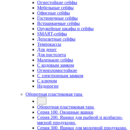
Огнестойкие сейфы
Мебельные сейфы
Офисные сейфы
Гостиничные сейфы
Встраиваемые сейфы
Оружейные шкафы и сейфы
SMART-сейфы
Депозитные сейфы
Темпокассы
Для денег
Для пистолета
Маленькие сейфы
С кодовым замком
Огневзломостойкие
С электронным замком
С ключом
Недорогие
Оборотная пластиковая тара
Оборотная пластиковая тара
Серия 100. Овощные ящики
Серия 200. Ящики для рыбной и колбасно-
мясной продукции.
Серия 300. Ящики для молочной продукции.