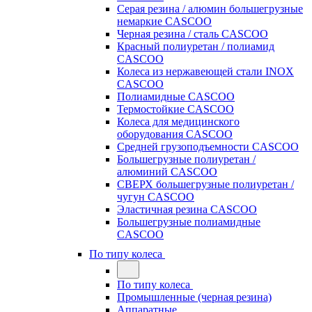
Серая резина / алюмин большегрузные
немаркие CASCOO
Черная резина / сталь CASCOO
Красный полиуретан / полиамид
CASCOO
Колеса из нержавеющей стали INOX
CASCOO
Полиамидные CASCOO
Термостойкие CASCOO
Колеса для медицинского
оборудования CASCOO
Средней грузоподъемности CASCOO
Большегрузные полиуретан /
алюминий CASCOO
СВЕРХ большегрузные полиуретан /
чугун CASCOO
Эластичная резина CASCOO
Большегрузные полиамидные
CASCOO
По типу колеса
По типу колеса
Промышленные (черная резина)
Аппаратные