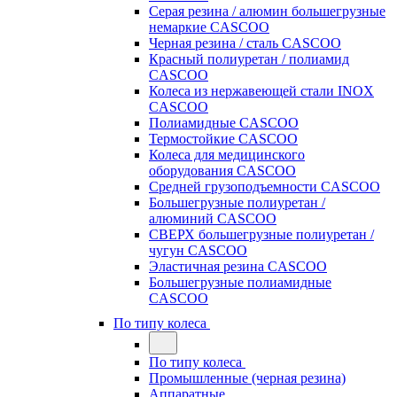
Серая резина / алюмин большегрузные
немаркие CASCOO
Черная резина / сталь CASCOO
Красный полиуретан / полиамид
CASCOO
Колеса из нержавеющей стали INOX
CASCOO
Полиамидные CASCOO
Термостойкие CASCOO
Колеса для медицинского
оборудования CASCOO
Средней грузоподъемности CASCOO
Большегрузные полиуретан /
алюминий CASCOO
СВЕРХ большегрузные полиуретан /
чугун CASCOO
Эластичная резина CASCOO
Большегрузные полиамидные
CASCOO
По типу колеса
По типу колеса
Промышленные (черная резина)
Аппаратные