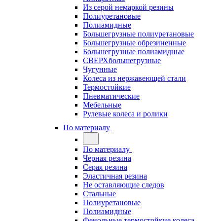
Из серой немаркой резины
Полиуретановые
Полиамидные
Большегрузные полиуретановые
Большегрузные обрезиненные
Большегрузные полиамидные
СВЕРХбольшегрузные
Чугунные
Колеса из нержавеющей стали
Термостойкие
Пневматические
Мебельные
Рулевые колеса и ролики
По материалу
По материалу
Черная резина
Серая резина
Эластичная резина
Не оставляющие следов
Стальные
Полиуретановые
Полиамидные
Фенольные термостойкие колеса