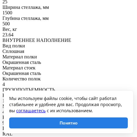
25
Ширина стеллажа, мм
1500
Глубина стеллажа, мм
500
Вес, кг
23.64
ВНУТРЕННЕЕ НАПОЛНЕНИЕ
Вид полки
Сплошная
Материал полки
Окрашенная сталь
Материал стоек
Окрашенная сталь
Количество полок
4
ГРУЗОПОДЪЕМНОСТЬ
Нагрузка на полку, кг
Мы используем файлы cookie, чтобы сайт работал
100
стабильнее и удобнее для вас. Продолжая просмотр,
Максимальная общая нагрузка, кг
вы
соглашаетесь
с их использованием.
400
Нагрузка на секцию, кг
900
Понятно
ПОКРЫТИЕ И ЦВЕТ
RAL