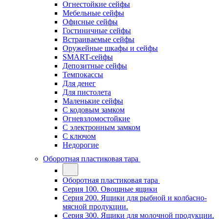
Огнестойкие сейфы
Мебельные сейфы
Офисные сейфы
Гостиничные сейфы
Встраиваемые сейфы
Оружейные шкафы и сейфы
SMART-сейфы
Депозитные сейфы
Темпокассы
Для денег
Для пистолета
Маленькие сейфы
С кодовым замком
Огневзломостойкие
С электронным замком
С ключом
Недорогие
Оборотная пластиковая тара
Оборотная пластиковая тара
Серия 100. Овощные ящики
Серия 200. Ящики для рыбной и колбасно-
мясной продукции.
Серия 300. Ящики для молочной продукции.