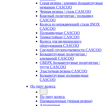
Серая резина / алюмин большегрузные
немаркие CASCOO
Черная резина / сталь CASCOO
Красный полиуретан / полиамид
CASCOO
Колеса из нержавеющей стали INOX
CASCOO
Полиамидные CASCOO
Термостойкие CASCOO
Колеса для медицинского
оборудования CASCOO
Средней грузоподъемности CASCOO
Большегрузные полиуретан /
алюминий CASCOO
СВЕРХ большегрузные полиуретан /
чугун CASCOO
Эластичная резина CASCOO
Большегрузные полиамидные
CASCOO
По типу колеса
По типу колеса
Промышленные (черная резина)
Аппаратные