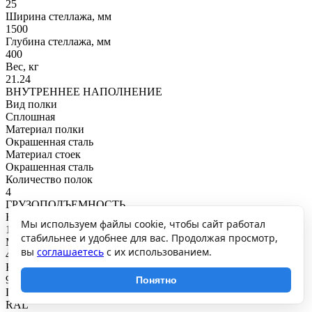
25
Ширина стеллажа, мм
1500
Глубина стеллажа, мм
400
Вес, кг
21.24
ВНУТРЕННЕЕ НАПОЛНЕНИЕ
Вид полки
Сплошная
Материал полки
Окрашенная сталь
Материал стоек
Окрашенная сталь
Количество полок
4
ГРУЗОПОДЪЕМНОСТЬ
Нагрузка на полку, кг
Мы используем файлы cookie, чтобы сайт работал
100
стабильнее и удобнее для вас. Продолжая просмотр,
Максимальная общая нагрузка, кг
вы
соглашаетесь
с их использованием.
400
Нагрузка на секцию, кг
900
Понятно
ПОКРЫТИЕ И ЦВЕТ
RAL