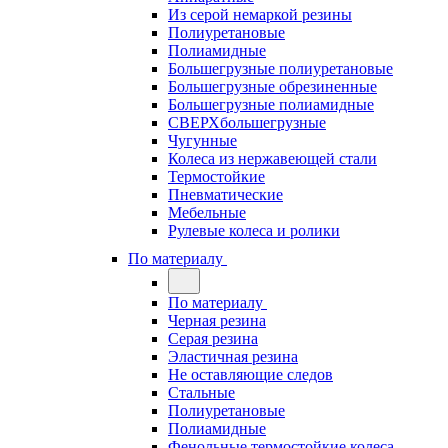
Из серой немаркой резины
Полиуретановые
Полиамидные
Большегрузные полиуретановые
Большегрузные обрезиненные
Большегрузные полиамидные
СВЕРХбольшегрузные
Чугунные
Колеса из нержавеющей стали
Термостойкие
Пневматические
Мебельные
Рулевые колеса и ролики
По материалу
По материалу
Черная резина
Серая резина
Эластичная резина
Не оставляющие следов
Стальные
Полиуретановые
Полиамидные
Фенольные термостойкие колеса