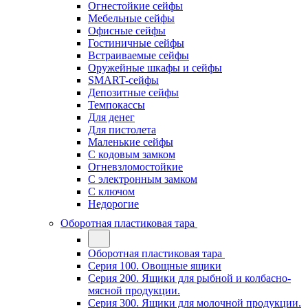
Огнестойкие сейфы
Мебельные сейфы
Офисные сейфы
Гостиничные сейфы
Встраиваемые сейфы
Оружейные шкафы и сейфы
SMART-сейфы
Депозитные сейфы
Темпокассы
Для денег
Для пистолета
Маленькие сейфы
С кодовым замком
Огневзломостойкие
С электронным замком
С ключом
Недорогие
Оборотная пластиковая тара
Оборотная пластиковая тара
Серия 100. Овощные ящики
Серия 200. Ящики для рыбной и колбасно-
мясной продукции.
Серия 300. Ящики для молочной продукции.