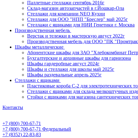
Паллетные стеллажи сентябрь 2016г
Склад-магазин автозапчастей в г.Йошкар-Ола
Стеллажи для компании NEO Кухни
Стеллажи для ООО "НПП "Бреслер" май 2025г
Стеллажи с ящиками для НИИ Генетики г. Москва
Производственная мебель
Верстак и тележки в мастерскую август 2022г
Производственная мебель для ООО "ПК "Промтрак
Шкафы металлические
Абонентские шкафы для ЗАО "Хлебокомбинат Пет
Бухгалтерские и архивные шкафы для гарнизона
Шкафы гардеробные август 2024г
Шкафы и стеллажи для школы май 2025г
Шкафы раздевальные апрель 2025г
Стеллажи с ящиками
Пластиковые короба С-2 для электротехнических т
Стеллажи с ящиками для склада мелкоштучных изд
Стойки с ящиками для магазина сантехнических тов
Контакты
+7 (800) 700-67-71
+7 (800) 700-67-71
Федеральный
+7 (8352) 22-83-83