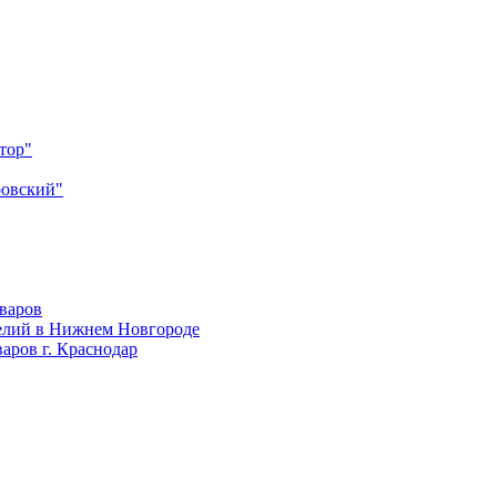
тор"
ровский"
оваров
елий в Нижнем Новгороде
аров г. Краснодар