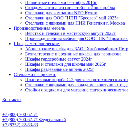
Паллетные стеллажи сентябрь 2016г
Склад-магазин автозапчастей в г.Йошкар-Ола
Стеллажи для компании NEO Кухни
Стеллажи для ООО "НПП "Бреслер" май 2025г
Стеллажи с ящиками для НИИ Генетики г. Москва
Производственная мебель
Верстак и тележки в мастерскую август 2022г
Производственная мебель для ООО "ПК "Промтрак
Шкафы металлические
Абонентские шкафы для ЗАО "Хлебокомбинат Пет
Бухгалтерские и архивные шкафы для гарнизона
Шкафы гардеробные август 2024г
Шкафы и стеллажи для школы май 2025г
Шкафы раздевальные апрель 2025г
Стеллажи с ящиками
Пластиковые короба С-2 для электротехнических т
Стеллажи с ящиками для склада мелкоштучных изд
Стойки с ящиками для магазина сантехнических тов
Контакты
+7 (800) 700-67-71
+7 (800) 700-67-71
Федеральный
+7 (8352) 22-83-83