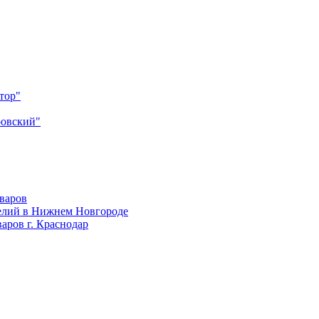
тор"
ровский"
оваров
елий в Нижнем Новгороде
аров г. Краснодар