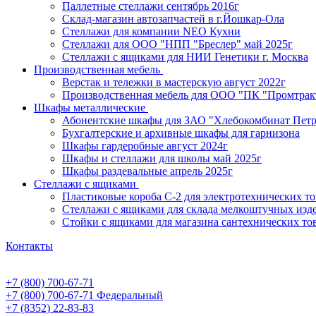
Паллетные стеллажи сентябрь 2016г
Склад-магазин автозапчастей в г.Йошкар-Ола
Стеллажи для компании NEO Кухни
Стеллажи для ООО "НПП "Бреслер" май 2025г
Стеллажи с ящиками для НИИ Генетики г. Москва
Производственная мебель
Верстак и тележки в мастерскую август 2022г
Производственная мебель для ООО "ПК "Промтрак
Шкафы металлические
Абонентские шкафы для ЗАО "Хлебокомбинат Пет
Бухгалтерские и архивные шкафы для гарнизона
Шкафы гардеробные август 2024г
Шкафы и стеллажи для школы май 2025г
Шкафы раздевальные апрель 2025г
Стеллажи с ящиками
Пластиковые короба С-2 для электротехнических т
Стеллажи с ящиками для склада мелкоштучных изд
Стойки с ящиками для магазина сантехнических тов
Контакты
+7 (800) 700-67-71
+7 (800) 700-67-71
Федеральный
+7 (8352) 22-83-83