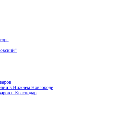
тор"
ровский"
оваров
елий в Нижнем Новгороде
аров г. Краснодар