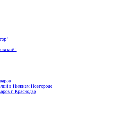
тор"
ровский"
оваров
елий в Нижнем Новгороде
аров г. Краснодар