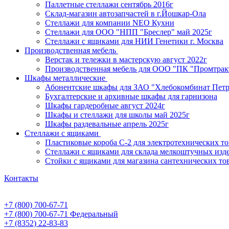
Паллетные стеллажи сентябрь 2016г
Склад-магазин автозапчастей в г.Йошкар-Ола
Стеллажи для компании NEO Кухни
Стеллажи для ООО "НПП "Бреслер" май 2025г
Стеллажи с ящиками для НИИ Генетики г. Москва
Производственная мебель
Верстак и тележки в мастерскую август 2022г
Производственная мебель для ООО "ПК "Промтрак
Шкафы металлические
Абонентские шкафы для ЗАО "Хлебокомбинат Пет
Бухгалтерские и архивные шкафы для гарнизона
Шкафы гардеробные август 2024г
Шкафы и стеллажи для школы май 2025г
Шкафы раздевальные апрель 2025г
Стеллажи с ящиками
Пластиковые короба С-2 для электротехнических т
Стеллажи с ящиками для склада мелкоштучных изд
Стойки с ящиками для магазина сантехнических тов
Контакты
+7 (800) 700-67-71
+7 (800) 700-67-71
Федеральный
+7 (8352) 22-83-83