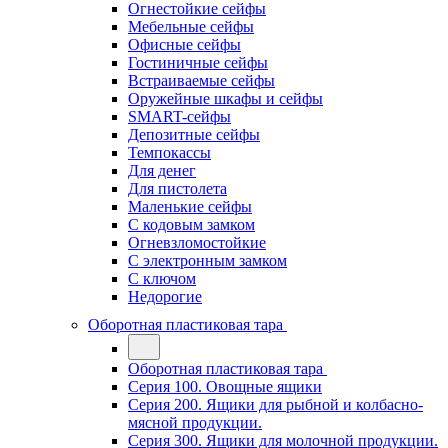
Огнестойкие сейфы
Мебельные сейфы
Офисные сейфы
Гостиничные сейфы
Встраиваемые сейфы
Оружейные шкафы и сейфы
SMART-сейфы
Депозитные сейфы
Темпокассы
Для денег
Для пистолета
Маленькие сейфы
С кодовым замком
Огневзломостойкие
С электронным замком
С ключом
Недорогие
Оборотная пластиковая тара
Оборотная пластиковая тара
Серия 100. Овощные ящики
Серия 200. Ящики для рыбной и колбасно-
мясной продукции.
Серия 300. Ящики для молочной продукции.