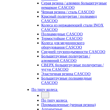
Серая резина / алюмин большегрузные
немаркие CASCOO
Черная резина / сталь CASCOO
Красный полиуретан / полиамид
CASCOO
Колеса из нержавеющей стали INOX
CASCOO
Полиамидные CASCOO
Термостойкие CASCOO
Колеса для медицинского
оборудования CASCOO
Средней грузоподъемности CASCOO
Большегрузные полиуретан /
алюминий CASCOO
СВЕРХ большегрузные полиуретан /
чугун CASCOO
Эластичная резина CASCOO
Большегрузные полиамидные
CASCOO
По типу колеса
По типу колеса
Промышленные (черная резина)
Аппаратные