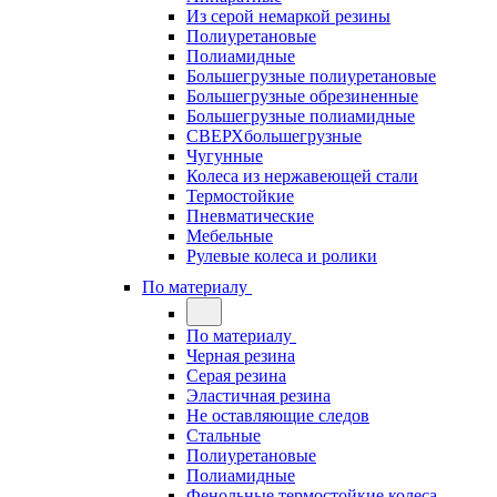
Из серой немаркой резины
Полиуретановые
Полиамидные
Большегрузные полиуретановые
Большегрузные обрезиненные
Большегрузные полиамидные
СВЕРХбольшегрузные
Чугунные
Колеса из нержавеющей стали
Термостойкие
Пневматические
Мебельные
Рулевые колеса и ролики
По материалу
По материалу
Черная резина
Серая резина
Эластичная резина
Не оставляющие следов
Стальные
Полиуретановые
Полиамидные
Фенольные термостойкие колеса