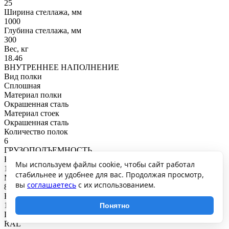
25
Ширина стеллажа, мм
1000
Глубина стеллажа, мм
300
Вес, кг
18.46
ВНУТРЕННЕЕ НАПОЛНЕНИЕ
Вид полки
Сплошная
Материал полки
Окрашенная сталь
Материал стоек
Окрашенная сталь
Количество полок
6
ГРУЗОПОДЪЕМНОСТЬ
Нагрузка на полку, кг
Мы используем файлы cookie, чтобы сайт работал
145
стабильнее и удобнее для вас. Продолжая просмотр,
Максимальная общая нагрузка, кг
вы
соглашаетесь
с их использованием.
870
Нагрузка на секцию, кг
1000
Понятно
ПОКРЫТИЕ И ЦВЕТ
RAL