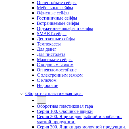
Огнестойкие сейфы
Мебельные сейфы
Офисные сейфы
Гостиничные сейфы
Встраиваемые сейфы
Оружейные шкафы и сейфы
SMART-сейфы
Депозитные сейфы
Темпокассы
Для денег
Для пистолета
Маленькие сейфы
С кодовым замком
Огневзломостойкие
С электронным замком
С ключом
Недорогие
Оборотная пластиковая тара
Оборотная пластиковая тара
Серия 100. Овощные ящики
Серия 200. Ящики для рыбной и колбасно-
мясной продукции.
Серия 300. Ящики для молочной продукции.