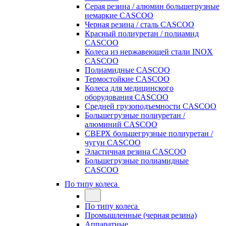
Серая резина / алюмин большегрузные
немаркие CASCOO
Черная резина / сталь CASCOO
Красный полиуретан / полиамид
CASCOO
Колеса из нержавеющей стали INOX
CASCOO
Полиамидные CASCOO
Термостойкие CASCOO
Колеса для медицинского
оборудования CASCOO
Средней грузоподъемности CASCOO
Большегрузные полиуретан /
алюминий CASCOO
СВЕРХ большегрузные полиуретан /
чугун CASCOO
Эластичная резина CASCOO
Большегрузные полиамидные
CASCOO
По типу колеса
По типу колеса
Промышленные (черная резина)
Аппаратные