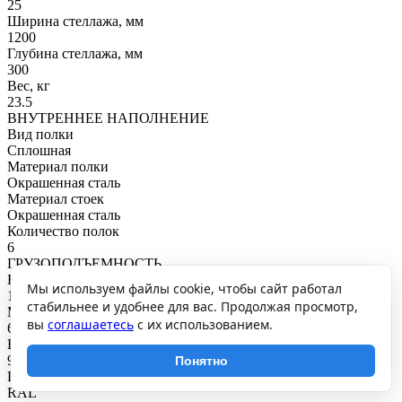
25
Ширина стеллажа, мм
1200
Глубина стеллажа, мм
300
Вес, кг
23.5
ВНУТРЕННЕЕ НАПОЛНЕНИЕ
Вид полки
Сплошная
Материал полки
Окрашенная сталь
Материал стоек
Окрашенная сталь
Количество полок
6
ГРУЗОПОДЪЕМНОСТЬ
Нагрузка на полку, кг
Мы используем файлы cookie, чтобы сайт работал
100
стабильнее и удобнее для вас. Продолжая просмотр,
Максимальная общая нагрузка, кг
вы
соглашаетесь
с их использованием.
600
Нагрузка на секцию, кг
900
Понятно
ПОКРЫТИЕ И ЦВЕТ
RAL