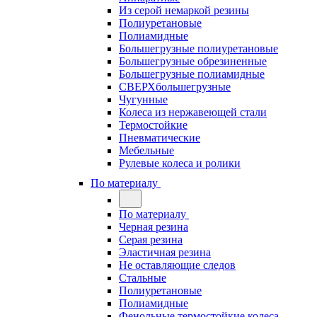
Из серой немаркой резины
Полиуретановые
Полиамидные
Большегрузные полиуретановые
Большегрузные обрезиненные
Большегрузные полиамидные
СВЕРХбольшегрузные
Чугунные
Колеса из нержавеющей стали
Термостойкие
Пневматические
Мебельные
Рулевые колеса и ролики
По материалу
По материалу
Черная резина
Серая резина
Эластичная резина
Не оставляющие следов
Стальные
Полиуретановые
Полиамидные
Фенольные термостойкие колеса