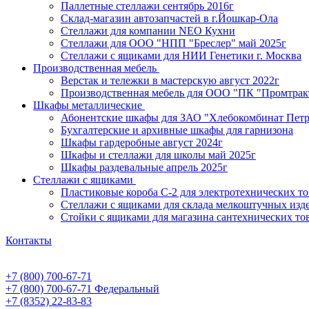
Паллетные стеллажи сентябрь 2016г
Склад-магазин автозапчастей в г.Йошкар-Ола
Стеллажи для компании NEO Кухни
Стеллажи для ООО "НПП "Бреслер" май 2025г
Стеллажи с ящиками для НИИ Генетики г. Москва
Производственная мебель
Верстак и тележки в мастерскую август 2022г
Производственная мебель для ООО "ПК "Промтрак
Шкафы металлические
Абонентские шкафы для ЗАО "Хлебокомбинат Пет
Бухгалтерские и архивные шкафы для гарнизона
Шкафы гардеробные август 2024г
Шкафы и стеллажи для школы май 2025г
Шкафы раздевальные апрель 2025г
Стеллажи с ящиками
Пластиковые короба С-2 для электротехнических т
Стеллажи с ящиками для склада мелкоштучных изд
Стойки с ящиками для магазина сантехнических тов
Контакты
+7 (800) 700-67-71
+7 (800) 700-67-71
Федеральный
+7 (8352) 22-83-83