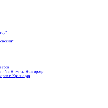
тор"
ровский"
оваров
елий в Нижнем Новгороде
аров г. Краснодар