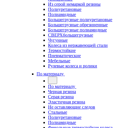
Из серой немаркой резины
Полиуретановые
Полиамидные
Большегрузные полиуретановые
Большегрузные обрезиненные
Большегрузные полиамидные
СВЕРХбольшегрузные
Чугунные
Колеса из нержавеющей стали
Термостойкие
Пневматические
Мебельные
Рулевые колеса и ролики
По материалу
По материалу
Черная резина
Серая резина
Эластичная резина
Не оставляющие следов
Стальные
Полиуретановые
Полиамидные
Фенольные термостойкие колеса