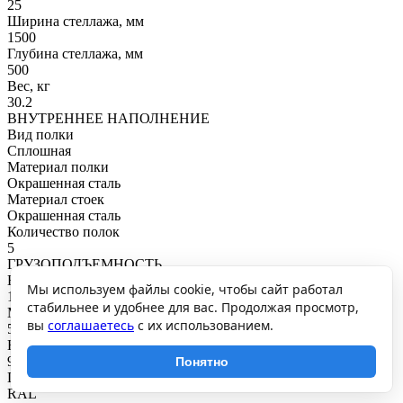
25
Ширина стеллажа, мм
1500
Глубина стеллажа, мм
500
Вес, кг
30.2
ВНУТРЕННЕЕ НАПОЛНЕНИЕ
Вид полки
Сплошная
Материал полки
Окрашенная сталь
Материал стоек
Окрашенная сталь
Количество полок
5
ГРУЗОПОДЪЕМНОСТЬ
Нагрузка на полку, кг
Мы используем файлы cookie, чтобы сайт работал
100
стабильнее и удобнее для вас. Продолжая просмотр,
Максимальная общая нагрузка, кг
вы
соглашаетесь
с их использованием.
500
Нагрузка на секцию, кг
900
Понятно
ПОКРЫТИЕ И ЦВЕТ
RAL