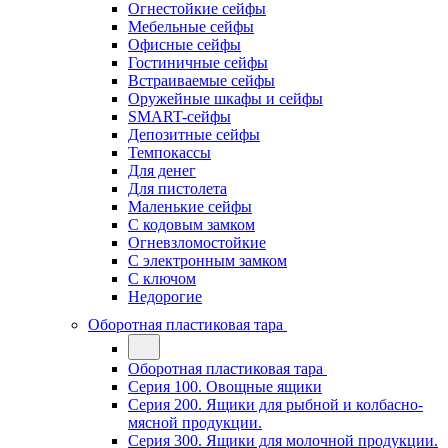
Огнестойкие сейфы
Мебельные сейфы
Офисные сейфы
Гостиничные сейфы
Встраиваемые сейфы
Оружейные шкафы и сейфы
SMART-сейфы
Депозитные сейфы
Темпокассы
Для денег
Для пистолета
Маленькие сейфы
С кодовым замком
Огневзломостойкие
С электронным замком
С ключом
Недорогие
Оборотная пластиковая тара
Оборотная пластиковая тара
Серия 100. Овощные ящики
Серия 200. Ящики для рыбной и колбасно-
мясной продукции.
Серия 300. Ящики для молочной продукции.