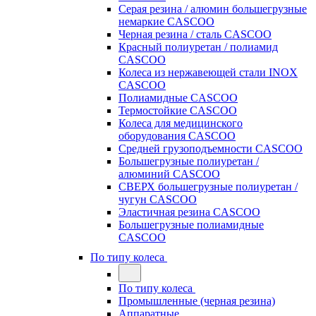
Серая резина / алюмин большегрузные
немаркие CASCOO
Черная резина / сталь CASCOO
Красный полиуретан / полиамид
CASCOO
Колеса из нержавеющей стали INOX
CASCOO
Полиамидные CASCOO
Термостойкие CASCOO
Колеса для медицинского
оборудования CASCOO
Средней грузоподъемности CASCOO
Большегрузные полиуретан /
алюминий CASCOO
СВЕРХ большегрузные полиуретан /
чугун CASCOO
Эластичная резина CASCOO
Большегрузные полиамидные
CASCOO
По типу колеса
По типу колеса
Промышленные (черная резина)
Аппаратные