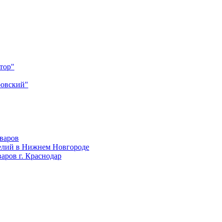
тор"
ровский"
оваров
елий в Нижнем Новгороде
аров г. Краснодар