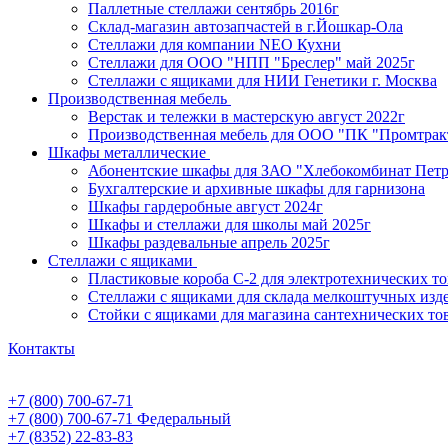
Паллетные стеллажи сентябрь 2016г
Склад-магазин автозапчастей в г.Йошкар-Ола
Стеллажи для компании NEO Кухни
Стеллажи для ООО "НПП "Бреслер" май 2025г
Стеллажи с ящиками для НИИ Генетики г. Москва
Производственная мебель
Верстак и тележки в мастерскую август 2022г
Производственная мебель для ООО "ПК "Промтрак
Шкафы металлические
Абонентские шкафы для ЗАО "Хлебокомбинат Пет
Бухгалтерские и архивные шкафы для гарнизона
Шкафы гардеробные август 2024г
Шкафы и стеллажи для школы май 2025г
Шкафы раздевальные апрель 2025г
Стеллажи с ящиками
Пластиковые короба С-2 для электротехнических т
Стеллажи с ящиками для склада мелкоштучных изд
Стойки с ящиками для магазина сантехнических тов
Контакты
+7 (800) 700-67-71
+7 (800) 700-67-71
Федеральный
+7 (8352) 22-83-83