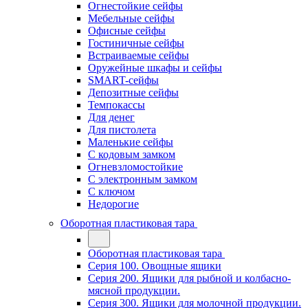
Огнестойкие сейфы
Мебельные сейфы
Офисные сейфы
Гостиничные сейфы
Встраиваемые сейфы
Оружейные шкафы и сейфы
SMART-сейфы
Депозитные сейфы
Темпокассы
Для денег
Для пистолета
Маленькие сейфы
С кодовым замком
Огневзломостойкие
С электронным замком
С ключом
Недорогие
Оборотная пластиковая тара
Оборотная пластиковая тара
Серия 100. Овощные ящики
Серия 200. Ящики для рыбной и колбасно-
мясной продукции.
Серия 300. Ящики для молочной продукции.