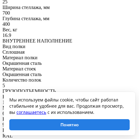
25
Ширина стеллажа, мм
700
Глубина стеллажа, мм
400
Вес, кг
16.9
ВНУТРЕННЕЕ НАПОЛНЕНИЕ
Вид полки
Сплошная
Материал полки
Окрашенная сталь
Материал стоек
Окрашенная сталь
Количество полок
5
ГРУЗОПОДЪЕМНОСТЬ
Нагрузка на полку, кг
Мы используем файлы cookie, чтобы сайт работал
125
стабильнее и удобнее для вас. Продолжая просмотр,
Максимальная общая нагрузка, кг
вы
соглашаетесь
с их использованием.
625
Нагрузка на секцию, кг
900
Понятно
ПОКРЫТИЕ И ЦВЕТ
RAL