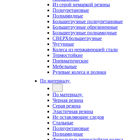
Из серой немаркой резины
Полиуретановые
Полиамидные
Большегрузные полиуретановые
Большегрузные обрезиненные
Большегрузные полиамидные
СВЕРХбольшегрузные
Чугунные
Колеса из нержавеющей стали
Термостойкие
Пневматические
Мебельные
Рулевые колеса и ролики
По материалу
По материалу
Черная резина
Серая резина
Эластичная резина
Не оставляющие следов
Стальные
Полиуретановые
Полиамидные
Фенольные термостойкие колеса