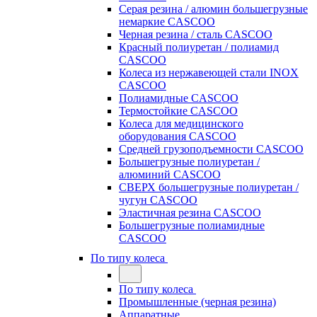
Серая резина / алюмин большегрузные
немаркие CASCOO
Черная резина / сталь CASCOO
Красный полиуретан / полиамид
CASCOO
Колеса из нержавеющей стали INOX
CASCOO
Полиамидные CASCOO
Термостойкие CASCOO
Колеса для медицинского
оборудования CASCOO
Средней грузоподъемности CASCOO
Большегрузные полиуретан /
алюминий CASCOO
СВЕРХ большегрузные полиуретан /
чугун CASCOO
Эластичная резина CASCOO
Большегрузные полиамидные
CASCOO
По типу колеса
По типу колеса
Промышленные (черная резина)
Аппаратные