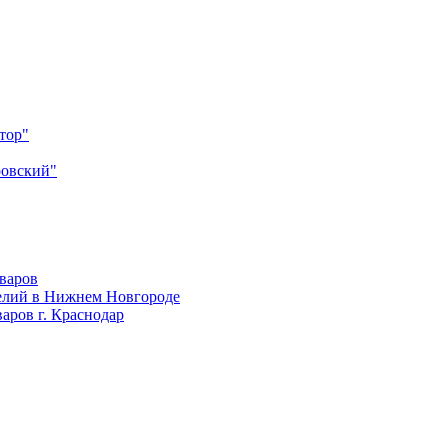
тор"
ровский"
оваров
елий в Нижнем Новгороде
аров г. Краснодар