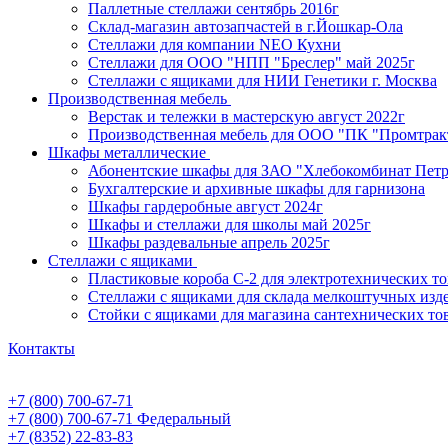
Паллетные стеллажи сентябрь 2016г
Склад-магазин автозапчастей в г.Йошкар-Ола
Стеллажи для компании NEO Кухни
Стеллажи для ООО "НПП "Бреслер" май 2025г
Стеллажи с ящиками для НИИ Генетики г. Москва
Производственная мебель
Верстак и тележки в мастерскую август 2022г
Производственная мебель для ООО "ПК "Промтрак
Шкафы металлические
Абонентские шкафы для ЗАО "Хлебокомбинат Пет
Бухгалтерские и архивные шкафы для гарнизона
Шкафы гардеробные август 2024г
Шкафы и стеллажи для школы май 2025г
Шкафы раздевальные апрель 2025г
Стеллажи с ящиками
Пластиковые короба С-2 для электротехнических т
Стеллажи с ящиками для склада мелкоштучных изд
Стойки с ящиками для магазина сантехнических тов
Контакты
+7 (800) 700-67-71
+7 (800) 700-67-71
Федеральный
+7 (8352) 22-83-83