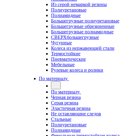
Из серой немаркой резины
Полиуретановые
Полиамидные
Большегрузные полиуретановые
Большегрузные обрезиненные
Большегрузные полиамидные
СВЕРХбольшегрузные
Чугунные
Колеса из нержавеющей стали
Термостойкие
Пневматические
Мебельные
Рулевые колеса и ролики
По материалу
По материалу
Черная резина
Серая резина
Эластичная резина
Не оставляющие следов
Стальные
Полиуретановые
Полиамидные
Фенольные термостойкие колеса