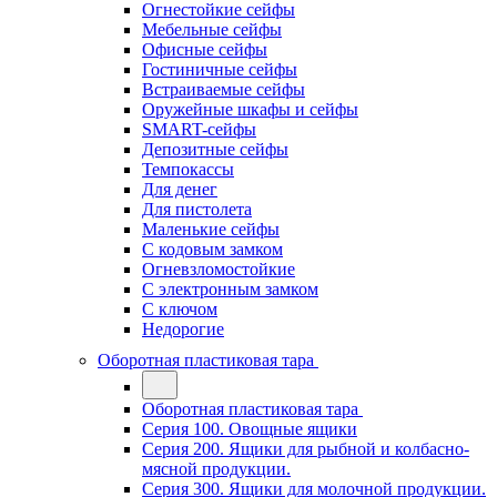
Огнестойкие сейфы
Мебельные сейфы
Офисные сейфы
Гостиничные сейфы
Встраиваемые сейфы
Оружейные шкафы и сейфы
SMART-сейфы
Депозитные сейфы
Темпокассы
Для денег
Для пистолета
Маленькие сейфы
С кодовым замком
Огневзломостойкие
С электронным замком
С ключом
Недорогие
Оборотная пластиковая тара
Оборотная пластиковая тара
Серия 100. Овощные ящики
Серия 200. Ящики для рыбной и колбасно-
мясной продукции.
Серия 300. Ящики для молочной продукции.