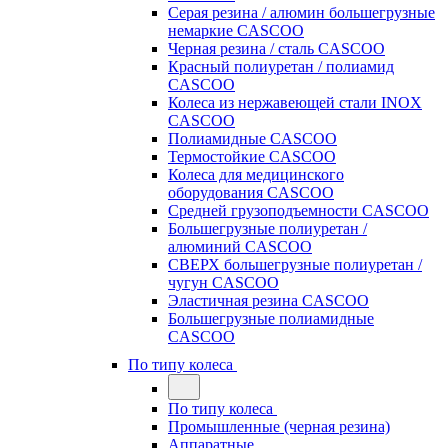
Серая резина / алюмин большегрузные
немаркие CASCOO
Черная резина / сталь CASCOO
Красный полиуретан / полиамид
CASCOO
Колеса из нержавеющей стали INOX
CASCOO
Полиамидные CASCOO
Термостойкие CASCOO
Колеса для медицинского
оборудования CASCOO
Средней грузоподъемности CASCOO
Большегрузные полиуретан /
алюминий CASCOO
СВЕРХ большегрузные полиуретан /
чугун CASCOO
Эластичная резина CASCOO
Большегрузные полиамидные
CASCOO
По типу колеса
По типу колеса
Промышленные (черная резина)
Аппаратные