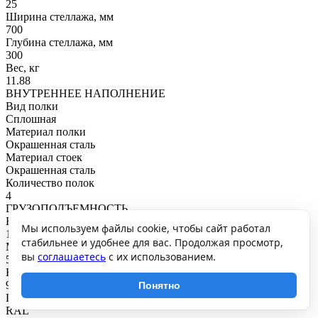
25
Ширина стеллажа, мм
700
Глубина стеллажа, мм
300
Вес, кг
11.88
ВНУТРЕННЕЕ НАПОЛНЕНИЕ
Вид полки
Сплошная
Материал полки
Окрашенная сталь
Материал стоек
Окрашенная сталь
Количество полок
4
ГРУЗОПОДЪЕМНОСТЬ
Нагрузка на полку, кг
Мы используем файлы cookie, чтобы сайт работал
125
стабильнее и удобнее для вас. Продолжая просмотр,
Максимальная общая нагрузка, кг
вы
соглашаетесь
с их использованием.
500
Нагрузка на секцию, кг
900
Понятно
ПОКРЫТИЕ И ЦВЕТ
RAL