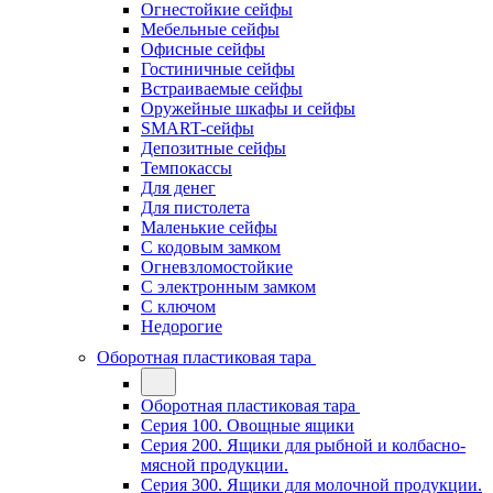
Огнестойкие сейфы
Мебельные сейфы
Офисные сейфы
Гостиничные сейфы
Встраиваемые сейфы
Оружейные шкафы и сейфы
SMART-сейфы
Депозитные сейфы
Темпокассы
Для денег
Для пистолета
Маленькие сейфы
С кодовым замком
Огневзломостойкие
С электронным замком
С ключом
Недорогие
Оборотная пластиковая тара
Оборотная пластиковая тара
Серия 100. Овощные ящики
Серия 200. Ящики для рыбной и колбасно-
мясной продукции.
Серия 300. Ящики для молочной продукции.