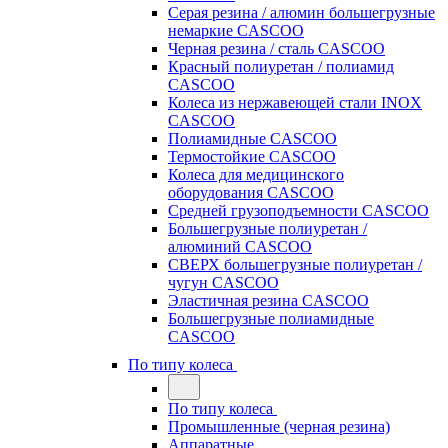
Серая резина / алюмин большегрузные
немаркие CASCOO
Черная резина / сталь CASCOO
Красный полиуретан / полиамид
CASCOO
Колеса из нержавеющей стали INOX
CASCOO
Полиамидные CASCOO
Термостойкие CASCOO
Колеса для медицинского
оборудования CASCOO
Средней грузоподъемности CASCOO
Большегрузные полиуретан /
алюминий CASCOO
СВЕРХ большегрузные полиуретан /
чугун CASCOO
Эластичная резина CASCOO
Большегрузные полиамидные
CASCOO
По типу колеса
По типу колеса
Промышленные (черная резина)
Аппаратные