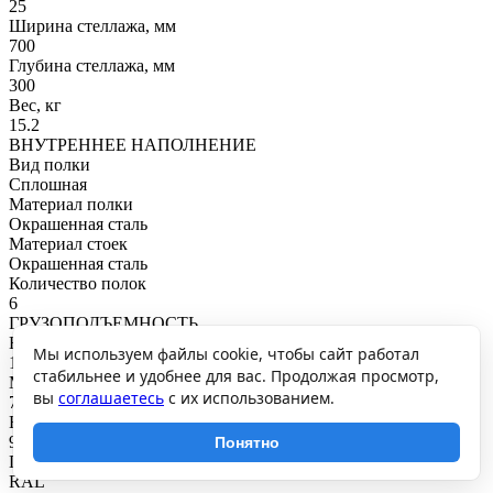
25
Ширина стеллажа, мм
700
Глубина стеллажа, мм
300
Вес, кг
15.2
ВНУТРЕННЕЕ НАПОЛНЕНИЕ
Вид полки
Сплошная
Материал полки
Окрашенная сталь
Материал стоек
Окрашенная сталь
Количество полок
6
ГРУЗОПОДЪЕМНОСТЬ
Нагрузка на полку, кг
Мы используем файлы cookie, чтобы сайт работал
125
стабильнее и удобнее для вас. Продолжая просмотр,
Максимальная общая нагрузка, кг
вы
соглашаетесь
с их использованием.
750
Нагрузка на секцию, кг
900
Понятно
ПОКРЫТИЕ И ЦВЕТ
RAL