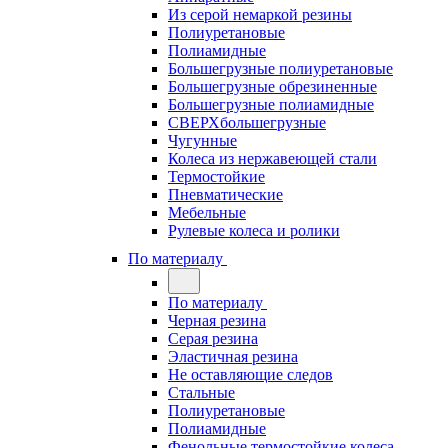
Из серой немаркой резины
Полиуретановые
Полиамидные
Большегрузные полиуретановые
Большегрузные обрезиненные
Большегрузные полиамидные
СВЕРХбольшегрузные
Чугунные
Колеса из нержавеющей стали
Термостойкие
Пневматические
Мебельные
Рулевые колеса и ролики
По материалу
По материалу
Черная резина
Серая резина
Эластичная резина
Не оставляющие следов
Стальные
Полиуретановые
Полиамидные
Фенольные термостойкие колеса