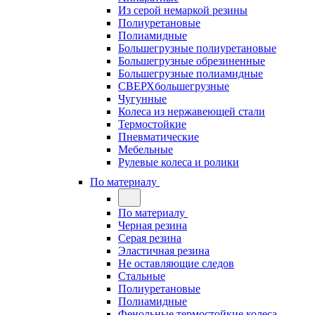
Из серой немаркой резины
Полиуретановые
Полиамидные
Большегрузные полиуретановые
Большегрузные обрезиненные
Большегрузные полиамидные
СВЕРХбольшегрузные
Чугунные
Колеса из нержавеющей стали
Термостойкие
Пневматические
Мебельные
Рулевые колеса и ролики
По материалу
По материалу
Черная резина
Серая резина
Эластичная резина
Не оставляющие следов
Стальные
Полиуретановые
Полиамидные
Фенольные термостойкие колеса