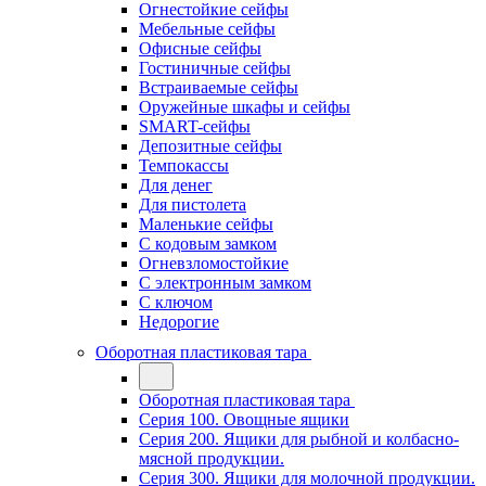
Огнестойкие сейфы
Мебельные сейфы
Офисные сейфы
Гостиничные сейфы
Встраиваемые сейфы
Оружейные шкафы и сейфы
SMART-сейфы
Депозитные сейфы
Темпокассы
Для денег
Для пистолета
Маленькие сейфы
С кодовым замком
Огневзломостойкие
С электронным замком
С ключом
Недорогие
Оборотная пластиковая тара
Оборотная пластиковая тара
Серия 100. Овощные ящики
Серия 200. Ящики для рыбной и колбасно-
мясной продукции.
Серия 300. Ящики для молочной продукции.