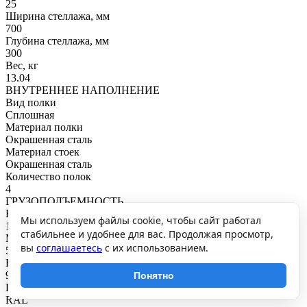
25
Ширина стеллажа, мм
700
Глубина стеллажа, мм
300
Вес, кг
13.04
ВНУТРЕННЕЕ НАПОЛНЕНИЕ
Вид полки
Сплошная
Материал полки
Окрашенная сталь
Материал стоек
Окрашенная сталь
Количество полок
4
ГРУЗОПОДЪЕМНОСТЬ
Нагрузка на полку, кг
Мы используем файлы cookie, чтобы сайт работал
125
стабильнее и удобнее для вас. Продолжая просмотр,
Максимальная общая нагрузка, кг
вы
соглашаетесь
с их использованием.
500
Нагрузка на секцию, кг
900
Понятно
ПОКРЫТИЕ И ЦВЕТ
RAL