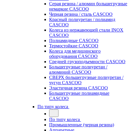
Серая резина / алюмин большегрузные
немаркие CASCOO
Черная резина / сталь CASCOO
Красный полиуретан / полиамид
CASCOO
Колеса из нержавеющей стали INOX
CASCOO
Полиамидные CASCOO
Термостойкие CASCOO
Колеса для медицинского
оборудования CASCOO
Средней грузоподъемности CASCOO
Большегрузные полиуретан /
алюминий CASCOO
СВЕРХ большегрузные полиуретан /
чугун CASCOO
Эластичная резина CASCOO
Большегрузные полиамидные
CASCOO
По типу колеса
По типу колеса
Промышленные (черная резина)
Аппаратные