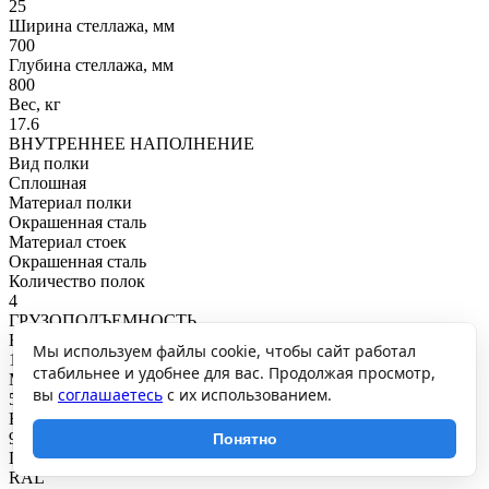
25
Ширина стеллажа, мм
700
Глубина стеллажа, мм
800
Вес, кг
17.6
ВНУТРЕННЕЕ НАПОЛНЕНИЕ
Вид полки
Сплошная
Материал полки
Окрашенная сталь
Материал стоек
Окрашенная сталь
Количество полок
4
ГРУЗОПОДЪЕМНОСТЬ
Нагрузка на полку, кг
Мы используем файлы cookie, чтобы сайт работал
125
стабильнее и удобнее для вас. Продолжая просмотр,
Максимальная общая нагрузка, кг
вы
соглашаетесь
с их использованием.
500
Нагрузка на секцию, кг
900
Понятно
ПОКРЫТИЕ И ЦВЕТ
RAL