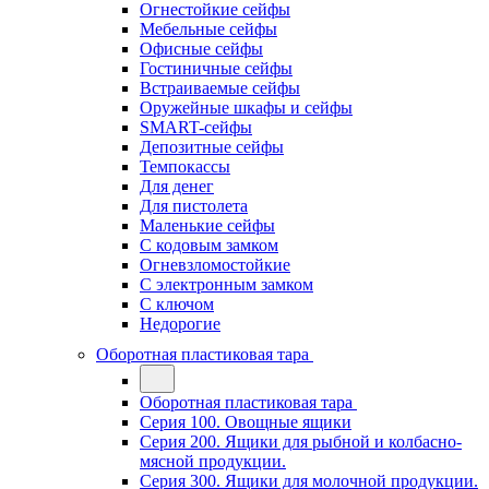
Огнестойкие сейфы
Мебельные сейфы
Офисные сейфы
Гостиничные сейфы
Встраиваемые сейфы
Оружейные шкафы и сейфы
SMART-сейфы
Депозитные сейфы
Темпокассы
Для денег
Для пистолета
Маленькие сейфы
С кодовым замком
Огневзломостойкие
С электронным замком
С ключом
Недорогие
Оборотная пластиковая тара
Оборотная пластиковая тара
Серия 100. Овощные ящики
Серия 200. Ящики для рыбной и колбасно-
мясной продукции.
Серия 300. Ящики для молочной продукции.