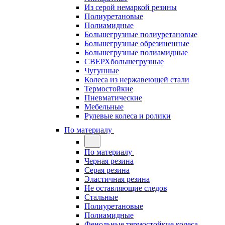
Из серой немаркой резины
Полиуретановые
Полиамидные
Большегрузные полиуретановые
Большегрузные обрезиненные
Большегрузные полиамидные
СВЕРХбольшегрузные
Чугунные
Колеса из нержавеющей стали
Термостойкие
Пневматические
Мебельные
Рулевые колеса и ролики
По материалу
По материалу
Черная резина
Серая резина
Эластичная резина
Не оставляющие следов
Стальные
Полиуретановые
Полиамидные
Фенольные термостойкие колеса