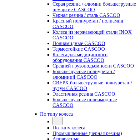
Серая резина / алюмин большегрузные
немаркие CASCOO
Черная резина / сталь CASCOO
Красный полиуретан / полиамид
CASCOO
Колеса из нержавеющей стали INOX
CASCOO
Полиамидные CASCOO
Термостойкие CASCOO
Колеса для медицинского
оборудования CASCOO
Средней грузоподъемности CASCOO
Большегрузные полиуретан /
алюминий CASCOO
СВЕРХ большегрузные полиуретан /
чугун CASCOO
Эластичная резина CASCOO
Большегрузные полиамидные
CASCOO
По типу колеса
По типу колеса
Промышленные (черная резина)
Аппаратные