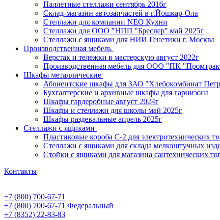
Паллетные стеллажи сентябрь 2016г
Склад-магазин автозапчастей в г.Йошкар-Ола
Стеллажи для компании NEO Кухни
Стеллажи для ООО "НПП "Бреслер" май 2025г
Стеллажи с ящиками для НИИ Генетики г. Москва
Производственная мебель
Верстак и тележки в мастерскую август 2022г
Производственная мебель для ООО "ПК "Промтрак
Шкафы металлические
Абонентские шкафы для ЗАО "Хлебокомбинат Пет
Бухгалтерские и архивные шкафы для гарнизона
Шкафы гардеробные август 2024г
Шкафы и стеллажи для школы май 2025г
Шкафы раздевальные апрель 2025г
Стеллажи с ящиками
Пластиковые короба С-2 для электротехнических т
Стеллажи с ящиками для склада мелкоштучных изд
Стойки с ящиками для магазина сантехнических тов
Контакты
+7 (800) 700-67-71
+7 (800) 700-67-71
Федеральный
+7 (8352) 22-83-83