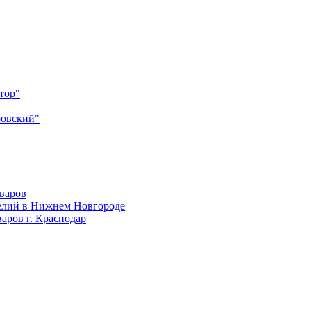
тор"
ровский"
оваров
елий в Нижнем Новгороде
аров г. Краснодар