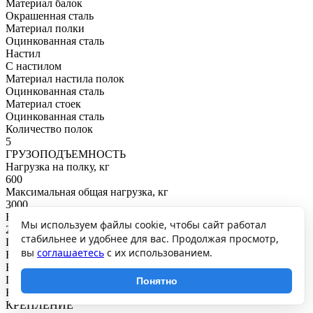
Материал балок
Окрашенная сталь
Материал полки
Оцинкованная сталь
Настил
С настилом
Материал настила полок
Оцинкованная сталь
Материал стоек
Оцинкованная сталь
Количество полок
5
ГРУЗОПОДЪЕМНОСТЬ
Нагрузка на полку, кг
600
Максимальная общая нагрузка, кг
3000
Нагрузка на секцию, кг
Мы используем файлы cookie, чтобы сайт работал
2700
стабильнее и удобнее для вас. Продолжая просмотр,
ПОКРЫТИЕ И ЦВЕТ
вы
соглашаетесь
с их использованием.
RAL
Балки: RAL7046
Покрытие
Понятно
Балки: порошковое
КРЕПЛЕНИЕ