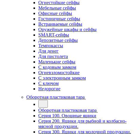
Огнестойкие сейфы
Мебельные сейфы
Офисные сейфы
Гостиничные сейфы
Встраиваемые сейфы
Оружейные шкафы и сейфы
SMART-сейфы
Депозитные сейфы
Темпокассы
Для денег
Для пистолета
Маленькие сейфы
С кодовым замком
Огневзломостойкие
С электронным замком
С ключом
Недорогие
Оборотная пластиковая тара
Оборотная пластиковая тара
Серия 100. Овощные ящики
Серия 200. Ящики для рыбной и колбасно-
мясной продукции.
Серия 300. Ящики для молочной продукции.