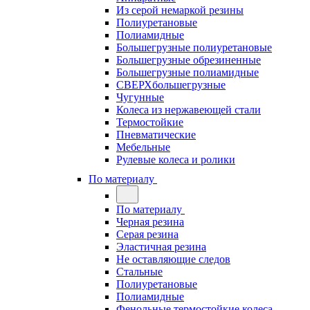
Из серой немаркой резины
Полиуретановые
Полиамидные
Большегрузные полиуретановые
Большегрузные обрезиненные
Большегрузные полиамидные
СВЕРХбольшегрузные
Чугунные
Колеса из нержавеющей стали
Термостойкие
Пневматические
Мебельные
Рулевые колеса и ролики
По материалу
По материалу
Черная резина
Серая резина
Эластичная резина
Не оставляющие следов
Стальные
Полиуретановые
Полиамидные
Фенольные термостойкие колеса