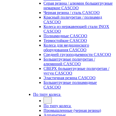
Серая резина / алюмин большегрузные
немаркие CASCOO
Черная резина / сталь CASCOO
Красный полиуретан / полиамид
CASCOO
Колеса из нержавеющей стали INOX
CASCOO
Полиамидные CASCOO
Термостойкие CASCOO
Колеса для медицинского
оборудования CASCOO
Средней грузоподъемности CASCOO
Большегрузные полиуретан /
алюминий CASCOO
СВЕРХ большегрузные полиуретан /
чугун CASCOO
Эластичная резина CASCOO
Большегрузные полиамидные
CASCOO
По типу колеса
По типу колеса
Промышленные (черная резина)
Аппаратные