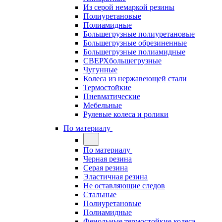
Из серой немаркой резины
Полиуретановые
Полиамидные
Большегрузные полиуретановые
Большегрузные обрезиненные
Большегрузные полиамидные
СВЕРХбольшегрузные
Чугунные
Колеса из нержавеющей стали
Термостойкие
Пневматические
Мебельные
Рулевые колеса и ролики
По материалу
По материалу
Черная резина
Серая резина
Эластичная резина
Не оставляющие следов
Стальные
Полиуретановые
Полиамидные
Фенольные термостойкие колеса