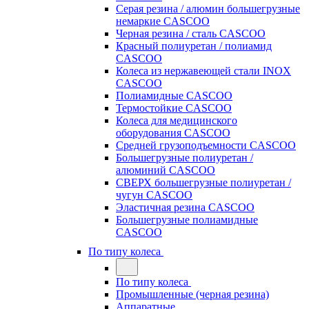
Серая резина / алюмин большегрузные
немаркие CASCOO
Черная резина / сталь CASCOO
Красный полиуретан / полиамид
CASCOO
Колеса из нержавеющей стали INOX
CASCOO
Полиамидные CASCOO
Термостойкие CASCOO
Колеса для медицинского
оборудования CASCOO
Средней грузоподъемности CASCOO
Большегрузные полиуретан /
алюминий CASCOO
СВЕРХ большегрузные полиуретан /
чугун CASCOO
Эластичная резина CASCOO
Большегрузные полиамидные
CASCOO
По типу колеса
По типу колеса
Промышленные (черная резина)
Аппаратные