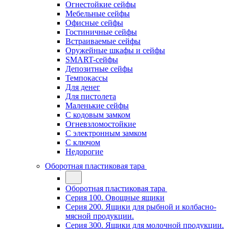
Огнестойкие сейфы
Мебельные сейфы
Офисные сейфы
Гостиничные сейфы
Встраиваемые сейфы
Оружейные шкафы и сейфы
SMART-сейфы
Депозитные сейфы
Темпокассы
Для денег
Для пистолета
Маленькие сейфы
С кодовым замком
Огневзломостойкие
С электронным замком
С ключом
Недорогие
Оборотная пластиковая тара
Оборотная пластиковая тара
Серия 100. Овощные ящики
Серия 200. Ящики для рыбной и колбасно-
мясной продукции.
Серия 300. Ящики для молочной продукции.