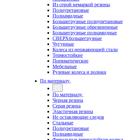
Из серой немаркой резины
Полиуретановые
Полиамидные
Большегрузные полиуретановые
Большегрузные обрезиненные
Большегрузные полиамидные
СВЕРХбольшегрузные
Чугунные
Колеса из нержавеющей стали
Термостойкие
Пневматические
Мебельные
Рулевые колеса и ролики
По материалу
По материалу
Черная резина
Серая резина
Эластичная резина
Не оставляющие следов
Стальные
Полиуретановые
Полиамидные
Фенольные термостойкие колеса