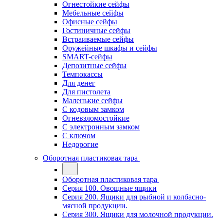
Огнестойкие сейфы
Мебельные сейфы
Офисные сейфы
Гостиничные сейфы
Встраиваемые сейфы
Оружейные шкафы и сейфы
SMART-сейфы
Депозитные сейфы
Темпокассы
Для денег
Для пистолета
Маленькие сейфы
С кодовым замком
Огневзломостойкие
С электронным замком
С ключом
Недорогие
Оборотная пластиковая тара
Оборотная пластиковая тара
Серия 100. Овощные ящики
Серия 200. Ящики для рыбной и колбасно-
мясной продукции.
Серия 300. Ящики для молочной продукции.