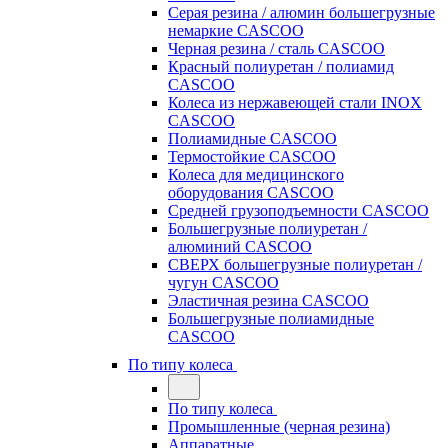
Серая резина / алюмин большегрузные
немаркие CASCOO
Черная резина / сталь CASCOO
Красный полиуретан / полиамид
CASCOO
Колеса из нержавеющей стали INOX
CASCOO
Полиамидные CASCOO
Термостойкие CASCOO
Колеса для медицинского
оборудования CASCOO
Средней грузоподъемности CASCOO
Большегрузные полиуретан /
алюминий CASCOO
СВЕРХ большегрузные полиуретан /
чугун CASCOO
Эластичная резина CASCOO
Большегрузные полиамидные
CASCOO
По типу колеса
По типу колеса
Промышленные (черная резина)
Аппаратные