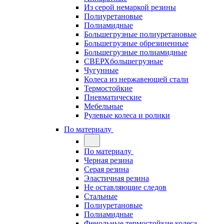
Из серой немаркой резины
Полиуретановые
Полиамидные
Большегрузные полиуретановые
Большегрузные обрезиненные
Большегрузные полиамидные
СВЕРХбольшегрузные
Чугунные
Колеса из нержавеющей стали
Термостойкие
Пневматические
Мебельные
Рулевые колеса и ролики
По материалу
По материалу
Черная резина
Серая резина
Эластичная резина
Не оставляющие следов
Стальные
Полиуретановые
Полиамидные
Фенольные термостойкие колеса