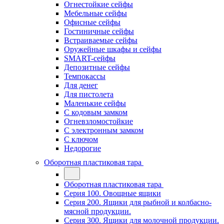
Огнестойкие сейфы
Мебельные сейфы
Офисные сейфы
Гостиничные сейфы
Встраиваемые сейфы
Оружейные шкафы и сейфы
SMART-сейфы
Депозитные сейфы
Темпокассы
Для денег
Для пистолета
Маленькие сейфы
С кодовым замком
Огневзломостойкие
С электронным замком
С ключом
Недорогие
Оборотная пластиковая тара
Оборотная пластиковая тара
Серия 100. Овощные ящики
Серия 200. Ящики для рыбной и колбасно-
мясной продукции.
Серия 300. Ящики для молочной продукции.