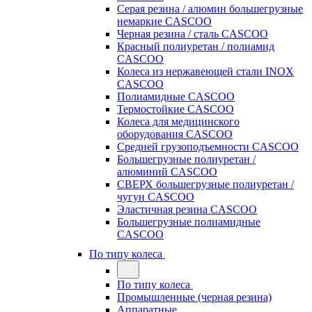
Серая резина / алюмин большегрузные
немаркие CASCOO
Черная резина / сталь CASCOO
Красный полиуретан / полиамид
CASCOO
Колеса из нержавеющей стали INOX
CASCOO
Полиамидные CASCOO
Термостойкие CASCOO
Колеса для медицинского
оборудования CASCOO
Средней грузоподъемности CASCOO
Большегрузные полиуретан /
алюминий CASCOO
СВЕРХ большегрузные полиуретан /
чугун CASCOO
Эластичная резина CASCOO
Большегрузные полиамидные
CASCOO
По типу колеса
По типу колеса
Промышленные (черная резина)
Аппаратные