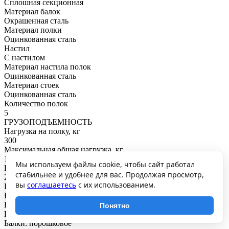
Сплошная секционная
Материал балок
Окрашенная сталь
Материал полки
Оцинкованная сталь
Настил
С настилом
Материал настила полок
Оцинкованная сталь
Материал стоек
Оцинкованная сталь
Количество полок
5
ГРУЗОПОДЪЕМНОСТЬ
Нагрузка на полку, кг
300
Максимальная общая нагрузка, кг
1500
Мы используем файлы cookie, чтобы сайт работал
Нагрузка на секцию, кг
стабильнее и удобнее для вас. Продолжая просмотр,
2700
вы
соглашаетесь
с их использованием.
ПОКРЫТИЕ И ЦВЕТ
RAL
Балки: RAL7115
Понятно
Покрытие
Балки: порошковое