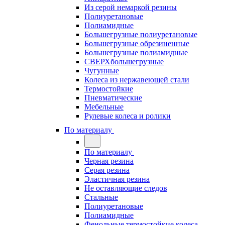
Из серой немаркой резины
Полиуретановые
Полиамидные
Большегрузные полиуретановые
Большегрузные обрезиненные
Большегрузные полиамидные
СВЕРХбольшегрузные
Чугунные
Колеса из нержавеющей стали
Термостойкие
Пневматические
Мебельные
Рулевые колеса и ролики
По материалу
По материалу
Черная резина
Серая резина
Эластичная резина
Не оставляющие следов
Стальные
Полиуретановые
Полиамидные
Фенольные термостойкие колеса