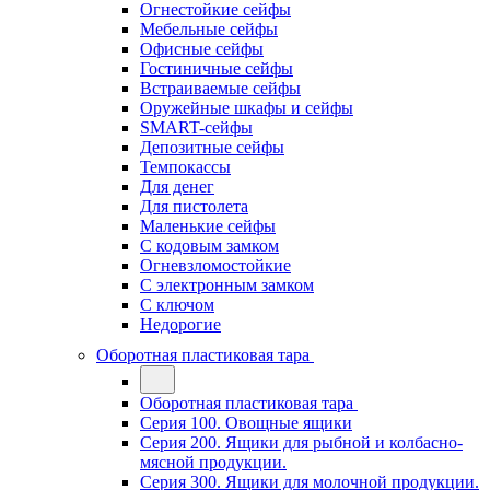
Огнестойкие сейфы
Мебельные сейфы
Офисные сейфы
Гостиничные сейфы
Встраиваемые сейфы
Оружейные шкафы и сейфы
SMART-сейфы
Депозитные сейфы
Темпокассы
Для денег
Для пистолета
Маленькие сейфы
С кодовым замком
Огневзломостойкие
С электронным замком
С ключом
Недорогие
Оборотная пластиковая тара
Оборотная пластиковая тара
Серия 100. Овощные ящики
Серия 200. Ящики для рыбной и колбасно-
мясной продукции.
Серия 300. Ящики для молочной продукции.