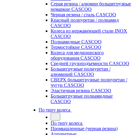
Серая резина / алюмин большегрузные
немаркие CASCOO
Черная резина / сталь CASCOO
Красный полиуретан / полиамид
CASCOO
Колеса из нержавеющей стали INOX
CASCOO
Полиамидные CASCOO
Термостойкие CASCOO
Колеса для медицинского
оборудования CASCOO
Средней грузоподъемности CASCOO
Большегрузные полиуретан /
алюминий CASCOO
СВЕРХ большегрузные полиуретан /
чугун CASCOO
Эластичная резина CASCOO
Большегрузные полиамидные
CASCOO
По типу колеса
По типу колеса
Промышленные (черная резина)
Аппаратные