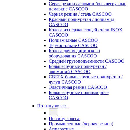
Серая резина / алюмин большегрузные
немаркие CASCOO
Черная резина / сталь CASCOO
Красный полиуретан / полиамид
CASCOO
Колеса из нержавеющей стали INOX
CASCOO
Полиамидные CASCOO
Термостойкие CASCOO
Колеса для медицинского
оборудования CASCOO
Средней грузоподъемности CASCOO
Большегрузные полиуретан /
алюминий CASCOO
СВЕРХ большегрузные полиуретан /
чугун CASCOO
Эластичная резина CASCOO
Большегрузные полиамидные
CASCOO
По типу колеса
По типу колеса
Промышленные (черная резина)
Аппаратные