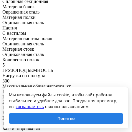
Сплошная секционная
Материал балок
Окрашенная сталь
Материал полки
Оцинкованная сталь
Настил
С настилом
Материал настила полок
Оцинкованная сталь
Материал стоек
Оцинкованная сталь
Количество полок
5
ГРУЗОПОДЪЕМНОСТЬ
Нагрузка на полку, кг
300
Максимальная общая нагрузка, кг
1500
Мы используем файлы cookie, чтобы сайт работал
Нагрузка на секцию, кг
стабильнее и удобнее для вас. Продолжая просмотр,
2700
вы
соглашаетесь
с их использованием.
ПОКРЫТИЕ И ЦВЕТ
RAL
Балки: RAL7180
Понятно
Покрытие
Балки: порошковое