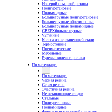
Из серой немаркой резины
Полиуретановые
Полиамидные
Большегрузные полиуретановые
Большегрузные обрезиненные
Большегрузные полиамидные
СВЕРХбольшегрузные
Чугунные
Колеса из нержавеющей стали
Термостойкие
Пневматические
Мебельные
Рулевые колеса и ролики
По материалу
По материалу
Черная резина
Серая резина
Эластичная резина
Не оставляющие следов
Стальные
Полиуретановые
Полиамидные
Фенольные термостойкие колеса