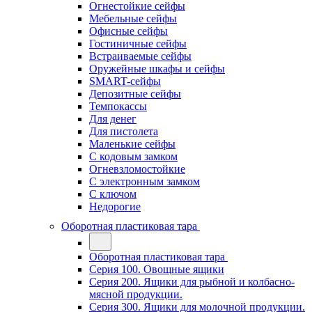
Огнестойкие сейфы
Мебельные сейфы
Офисные сейфы
Гостиничные сейфы
Встраиваемые сейфы
Оружейные шкафы и сейфы
SMART-сейфы
Депозитные сейфы
Темпокассы
Для денег
Для пистолета
Маленькие сейфы
С кодовым замком
Огневзломостойкие
С электронным замком
С ключом
Недорогие
Оборотная пластиковая тара
Оборотная пластиковая тара
Серия 100. Овощные ящики
Серия 200. Ящики для рыбной и колбасно-
мясной продукции.
Серия 300. Ящики для молочной продукции.