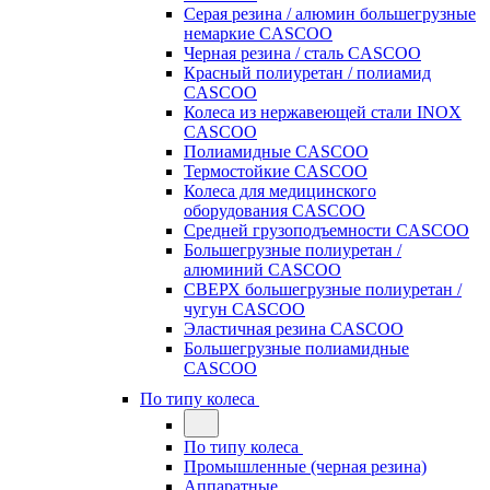
Серая резина / алюмин большегрузные
немаркие CASCOO
Черная резина / сталь CASCOO
Красный полиуретан / полиамид
CASCOO
Колеса из нержавеющей стали INOX
CASCOO
Полиамидные CASCOO
Термостойкие CASCOO
Колеса для медицинского
оборудования CASCOO
Средней грузоподъемности CASCOO
Большегрузные полиуретан /
алюминий CASCOO
СВЕРХ большегрузные полиуретан /
чугун CASCOO
Эластичная резина CASCOO
Большегрузные полиамидные
CASCOO
По типу колеса
По типу колеса
Промышленные (черная резина)
Аппаратные