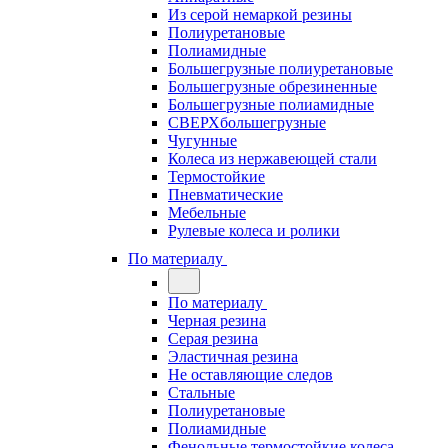
Из серой немаркой резины
Полиуретановые
Полиамидные
Большегрузные полиуретановые
Большегрузные обрезиненные
Большегрузные полиамидные
СВЕРХбольшегрузные
Чугунные
Колеса из нержавеющей стали
Термостойкие
Пневматические
Мебельные
Рулевые колеса и ролики
По материалу
По материалу
Черная резина
Серая резина
Эластичная резина
Не оставляющие следов
Стальные
Полиуретановые
Полиамидные
Фенольные термостойкие колеса