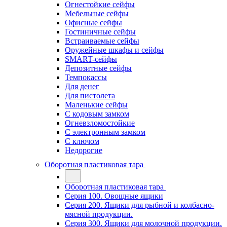
Огнестойкие сейфы
Мебельные сейфы
Офисные сейфы
Гостиничные сейфы
Встраиваемые сейфы
Оружейные шкафы и сейфы
SMART-сейфы
Депозитные сейфы
Темпокассы
Для денег
Для пистолета
Маленькие сейфы
С кодовым замком
Огневзломостойкие
С электронным замком
С ключом
Недорогие
Оборотная пластиковая тара
Оборотная пластиковая тара
Серия 100. Овощные ящики
Серия 200. Ящики для рыбной и колбасно-
мясной продукции.
Серия 300. Ящики для молочной продукции.