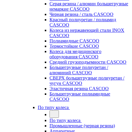
Серая резина / алюмин большегрузные
немаркие CASCOO
Черная резина / сталь CASCOO
Красный полиуретан / полиамид
CASCOO
Колеса из нержавеющей стали INOX
CASCOO
Полиамидные CASCOO
Термостойкие CASCOO
Колеса для медицинского
оборудования CASCOO
Средней грузоподъемности CASCOO
Большегрузные полиуретан /
алюминий CASCOO
СВЕРХ большегрузные полиуретан /
чугун CASCOO
Эластичная резина CASCOO
Большегрузные полиамидные
CASCOO
По типу колеса
По типу колеса
Промышленные (черная резина)
Аппаратные