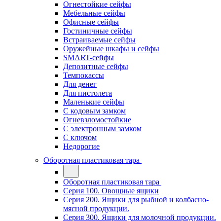
Огнестойкие сейфы
Мебельные сейфы
Офисные сейфы
Гостиничные сейфы
Встраиваемые сейфы
Оружейные шкафы и сейфы
SMART-сейфы
Депозитные сейфы
Темпокассы
Для денег
Для пистолета
Маленькие сейфы
С кодовым замком
Огневзломостойкие
С электронным замком
С ключом
Недорогие
Оборотная пластиковая тара
Оборотная пластиковая тара
Серия 100. Овощные ящики
Серия 200. Ящики для рыбной и колбасно-
мясной продукции.
Серия 300. Ящики для молочной продукции.