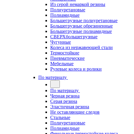
Из серой немаркой резины
Полиуретановые
Полиамидные
Большегрузные полиуретановые
Большегрузные обрезиненные
Большегрузные полиамидные
СВЕРХбольшегрузные
Чугунные
Колеса из нержавеющей стали
Термостойкие
Пневматические
Мебельные
Рулевые колеса и ролики
По материалу
По материалу
Черная резина
Серая резина
Эластичная резина
Не оставляющие следов
Стальные
Полиуретановые
Полиамидные
Фенольные термостойкие колеса