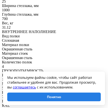
25
Ширина стеллажа, мм
1000
Глубина стеллажа, мм
700
Вес, кг
31.12
ВНУТРЕННЕЕ НАПОЛНЕНИЕ
Вид полки
Сплошная
Материал полки
Окрашенная сталь
Материал стоек
Окрашенная сталь
Количество полок
4
ГРУЗОПОДЪЕМНОСТЬ
Нагрузка на полку, кг
Мы используем файлы cookie, чтобы сайт работал
145
стабильнее и удобнее для вас. Продолжая просмотр,
Максимальная общая нагрузка, кг
вы
соглашаетесь
с их использованием.
580
Нагрузка на секцию, кг
700
Понятно
ПОКРЫТИЕ И ЦВЕТ
RAL