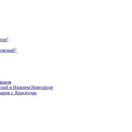
тор"
ровский"
оваров
елий в Нижнем Новгороде
аров г. Краснодар