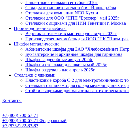
Паллетные стеллажи сентябрь 2016г
Склад-магазин автозапчастей в г.Йошкар-Ола
Стеллажи для компании NEO Кухни
Стеллажи для ООО "НПП "Бреслер" май 2025г
Стеллажи с ящиками для НИИ Генетики г. Москва
Производственная мебель
Верстак и тележки в мастерскую август 2022г
Производственная мебель для ООО "ПК "Промтрак
Шкафы металлические
Абонентские шкафы для ЗАО "Хлебокомбинат Пет
Бухгалтерские и архивные шкафы для гарнизона
Шкафы гардеробные август 2024г
Шкафы и стеллажи для школы май 2025г
Шкафы раздевальные апрель 2025г
Стеллажи с ящиками
Пластиковые короба С-2 для электротехнических т
Стеллажи с ящиками для склада мелкоштучных изд
Стойки с ящиками для магазина сантехнических тов
Контакты
+7 (800) 700-67-71
+7 (800) 700-67-71
Федеральный
+7 (8352) 22-83-83